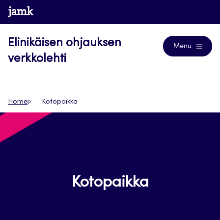
Siirry
www.jamk.fi
Journals
suoraan
sisältöön
Elinikäisen ohjauksen
Menu
verkkolehti
Home
Kotopaikka
Kotopaikka