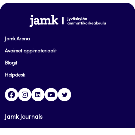
sivun
alkuun
www.jamk.fi
Jamk Arena
Avoimet oppimateriaalit
Blogit
Helpdesk
Facebook
Instagram
LinkedIn
Youtube
Twitter
Jamk Journals
Jamkin verkkolehdet ovat julkisia ja maksuttomasti