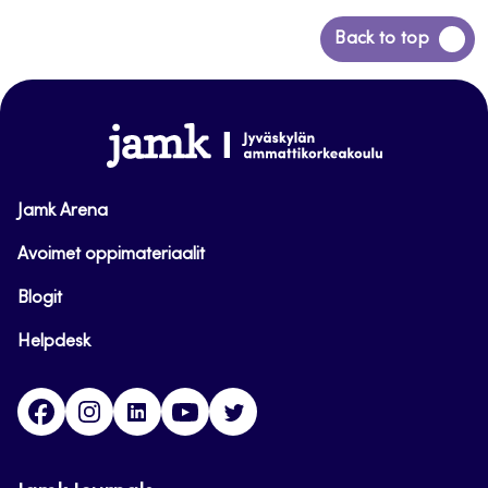
PAGE
PAGE
Back
Back to top
to
top
www.jamk.fi
Jamk Arena
Avoimet oppimateriaalit
Blogit
Helpdesk
Facebook
Instagram
LinkedIn
Youtube
Twitter