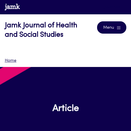
Skip
www.jamk.fi
Journals
to
content
Jamk Journal of Health
Menu
and Social Studies
Home
Article