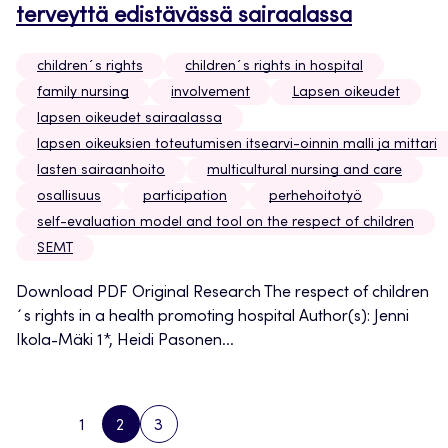
terveyttä edistävässä sairaalassa
children´s rights
children´s rights in hospital
family nursing
involvement
Lapsen oikeudet
lapsen oikeudet sairaalassa
lapsen oikeuksien toteutumisen itsearvi-oinnin malli ja mittari
lasten sairaanhoito
multicultural nursing and care
osallisuus
participation
perhehoitotyö
self-evaluation model and tool on the respect of children
SEMT
Download PDF Original Research The respect of children
´s rights in a health promoting hospital Author(s): Jenni
Ikola-Mäki 1*, Heidi Pasonen...
1
2
3
PREVIOUS
PAGE
PAGE
PAGE
NEXT