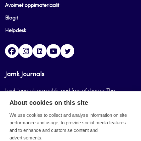
Avoimet oppimateriaalit
Blogit
Helpdesk
Facebook
Instagram
LinkedIn
Youtube
Twitter
Jamk Journals
Jamk Journals are public and free of charge. The
purpose of Jamk Journals is to support teaching and
About cookies on this site
research, development and innovation activities.
We use cookies to collect and analyse information on site
performance and usage, to provide social media features
About the site
and to enhance and customise content and
advertisements.
Jamkin verkkolehdet