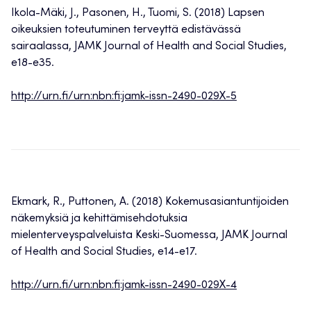
Ikola-Mäki, J., Pasonen, H., Tuomi, S. (2018) Lapsen
oikeuksien toteutuminen terveyttä edistävässä
sairaalassa, JAMK Journal of Health and Social Studies,
e18-e35.
http://urn.fi/urn:nbn:fi:jamk-issn-2490-029X-5
Ekmark, R., Puttonen, A. (2018) Kokemusasiantuntijoiden
näkemyksiä ja kehittämisehdotuksia
mielenterveyspalveluista Keski-Suomessa, JAMK Journal
of Health and Social Studies, e14-e17.
http://urn.fi/urn:nbn:fi:jamk-issn-2490-029X-4