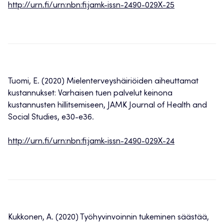
http://urn.fi/urn:nbn:fi:jamk-issn-2490-029X-25
Tuomi, E. (2020) Mielenterveyshäiriöiden aiheuttamat
kustannukset: Varhaisen tuen palvelut keinona
kustannusten hillitsemiseen, JAMK Journal of Health and
Social Studies, e30-e36.
http://urn.fi/urn:nbn:fi:jamk-issn-2490-029X-24
Kukkonen, A. (2020) Työhyvinvoinnin tukeminen säästää,