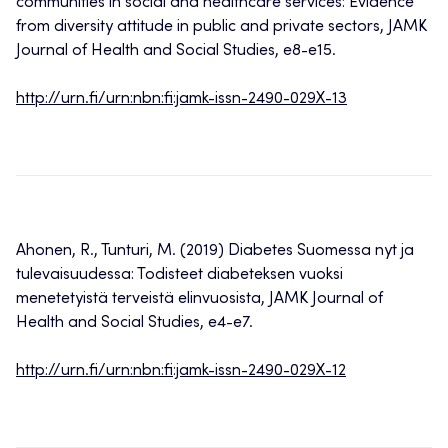
communities in social and healthcare services: Evidence
from diversity attitude in public and private sectors, JAMK
Journal of Health and Social Studies, e8-e15.
http://urn.fi/urn:nbn:fi:jamk-issn-2490-029X-13
Ahonen, R., Tunturi, M. (2019) Diabetes Suomessa nyt ja
tulevaisuudessa: Todisteet diabeteksen vuoksi
menetetyistä terveistä elinvuosista, JAMK Journal of
Health and Social Studies, e4-e7.
http://urn.fi/urn:nbn:fi:jamk-issn-2490-029X-12