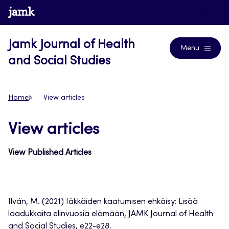
Skip
www.jamk.fi
Journals
to
content
Jamk Journal of Health
Menu
and Social Studies
Home
View articles
View articles
View Published Articles
Ilván, M. (2021) Iäkkäiden kaatumisen ehkäisy: Lisää
laadukkaita elinvuosia elämään, JAMK Journal of Health
and Social Studies, e22-e28.