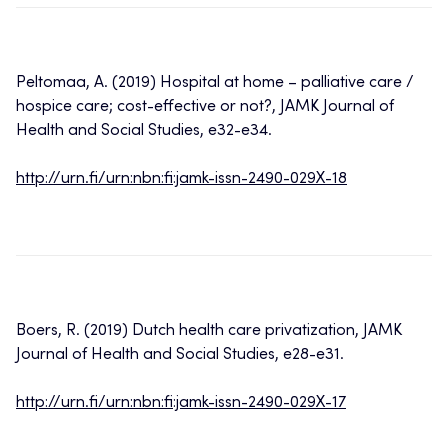
Peltomaa, A. (2019) Hospital at home – palliative care /
hospice care; cost-effective or not?, JAMK Journal of
Health and Social Studies, e32-e34.
http://urn.fi/urn:nbn:fi:jamk-issn-2490-029X-18
Boers, R. (2019) Dutch health care privatization, JAMK
Journal of Health and Social Studies, e28-e31.
http://urn.fi/urn:nbn:fi:jamk-issn-2490-029X-17