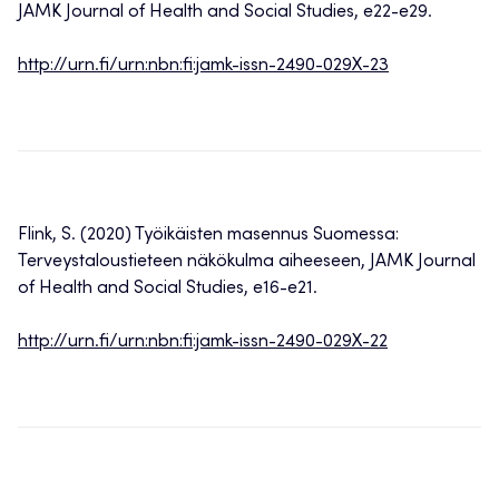
JAMK Journal of Health and Social Studies, e22-e29.
http://urn.fi/urn:nbn:fi:jamk-issn-2490-029X-23
Flink, S. (2020) Työikäisten masennus Suomessa:
Terveystaloustieteen näkökulma aiheeseen, JAMK Journal
of Health and Social Studies, e16-e21.
http://urn.fi/urn:nbn:fi:jamk-issn-2490-029X-22