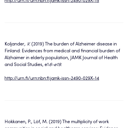
http://urn.fi/urn:nbn:fi:jamk-issn-2490-029X-15
Koljander
, V
. (2019) The burden of Alzheimer disease in
Finland: Evidences from medical and financial burden of
Alzhaimer in elderly population, JAMK Journal of Health
and Social Studies, e1
6-e19
.
http://urn.fi/urn:nbn:fi:jamk-issn-2490-029X-14
Hokkanen, P., Löf, M. (2019) The multiplicity of work