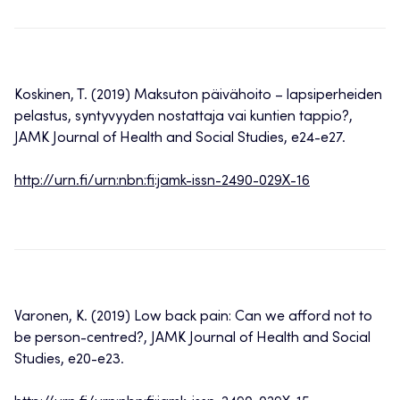
Koskinen, T. (2019) Maksuton päivähoito – lapsiperheiden
pelastus, syntyvyyden nostattaja vai kuntien tappio?,
JAMK Journal of Health and Social Studies, e24-e27.
http://urn.fi/urn:nbn:fi:jamk-issn-2490-029X-16
Varonen, K. (2019) Low back pain: Can we afford not to
be person-centred?, JAMK Journal of Health and Social
Studies, e20-e23.