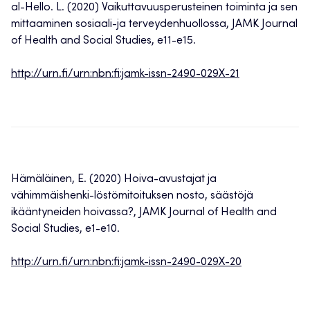
al-Hello. L. (2020) Vaikuttavuusperusteinen toiminta ja sen
mittaaminen sosiaali-ja terveydenhuollossa, JAMK Journal
of Health and Social Studies, e11-e15.
http://urn.fi/urn:nbn:fi:jamk-issn-2490-029X-21
Hämäläinen, E. (2020) Hoiva-avustajat ja
vähimmäishenki-löstömitoituksen nosto, säästöjä
ikääntyneiden hoivassa?, JAMK Journal of Health and
Social Studies, e1-e10.
http://urn.fi/urn:nbn:fi:jamk-issn-2490-029X-20