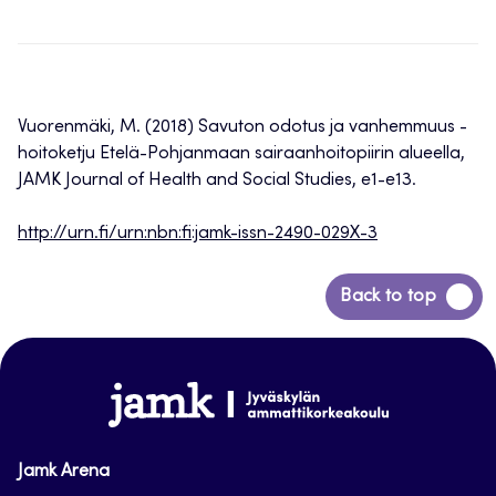
Vuorenmäki, M. (2018) Savuton odotus ja vanhemmuus -
hoitoketju Etelä-Pohjanmaan sairaanhoitopiirin alueella,
JAMK Journal of Health and Social Studies, e1-e13.
http://urn.fi/urn:nbn:fi:jamk-issn-2490-029X-3
Back
Back to top
to
top
www.jamk.fi
Jamk Arena