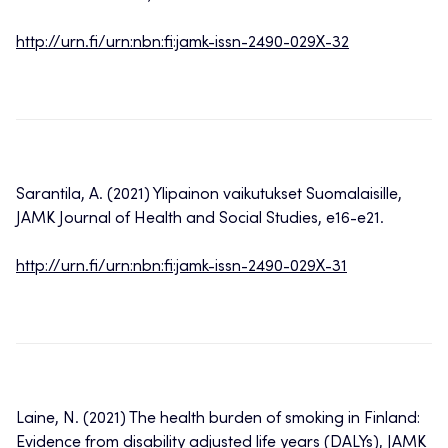
http://urn.fi/urn:nbn:fi:jamk-issn-2490-029X-32
Sarantila, A. (2021) Ylipainon vaikutukset Suomalaisille,
JAMK Journal of Health and Social Studies, e16-e21.
http://urn.fi/urn:nbn:fi:jamk-issn-2490-029X-31
Laine, N. (2021) The health burden of smoking in Finland:
Evidence from disability adjusted life years (DALYs), JAMK