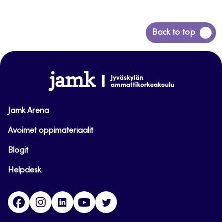
Back
Back to top
to
top
www.jamk.fi
Jamk Arena
Avoimet oppimateriaalit
Blogit
Helpdesk
Facebook
Instagram
LinkedIn
Youtube
Twitter