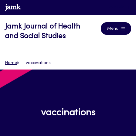
Skip
www.jamk.fi
Journals
to
content
Jamk Journal of Health
Menu
and Social Studies
Home
vaccinations
vaccinations