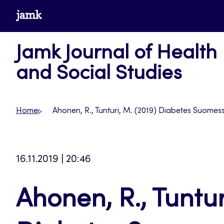
Skip
www.jamk.fi
to
content
Jamk Journal of Health
and Social Studies
Home
Ahonen, R., Tunturi, M. (2019) Diabetes Suomessa
16.11.2019 | 20:46
Ahonen, R., Tuntur