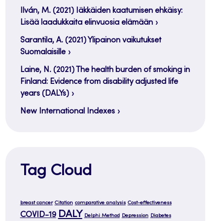
Ilván, M. (2021) Iäkkäiden kaatumisen ehkäisy:
Lisää laadukkaita elinvuosia elämään
Sarantila, A. (2021) Ylipainon vaikutukset
Suomalaisille
Laine, N. (2021) The health burden of smoking in
Finland: Evidence from disability adjusted life
years (DALYs)
New International Indexes
Tag Cloud
breast cancer
Citation
comparative analysis
Cost-effectiveness
DALY
COVID-19
Delphi Method
Depression
Diabetes