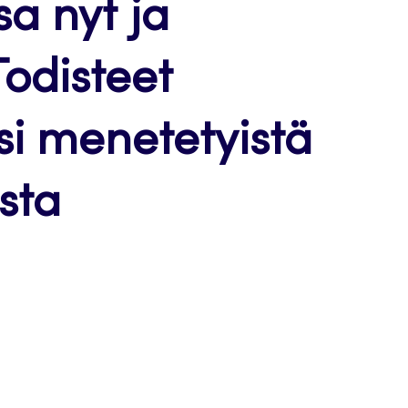
a nyt ja
Todisteet
si menetetyistä
ista