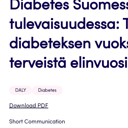
Diabetes Suomess
tulevaisuudessa: 
diabeteksen vuok
terveistä elinvuos
DALY
Diabetes
Download PDF
Short Communication