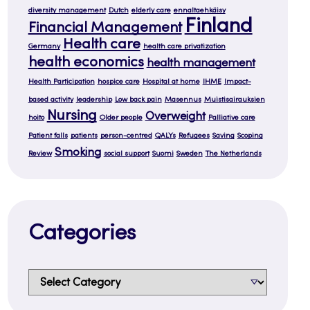
diversity management
Dutch
elderly care
ennaltaehkäisy
Finland
Financial Management
Health care
Germany
health care privatization
health economics
health management
Health Participation
hospice care
Hospital at home
IHME
Impact-
based activity
leadership
Low back pain
Masennus
Muistisairauksien
Nursing
Overweight
hoito
Older people
Palliative care
Patient falls
patients
person-centred
QALYs
Refugees
Saving
Scoping
Smoking
Review
social support
Suomi
Sweden
The Netherlands
Categories
Categories