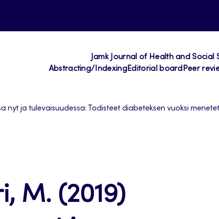
Jamk Journal of Health and Social 
Abstracting/Indexing
Editorial board
Peer revi
 nyt ja tulevaisuudessa: Todisteet diabeteksen vuoksi menetety
i, M. (2019)