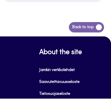
Back
Back to top
to
top
About the site
Jamkin verkkolehdet
Saavutettavuusseloste
Tietosuojaseloste
Evästeet