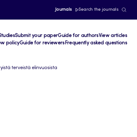
Journals
Search the journals
Studies
Submit your paper
Guide for authors
View articles
ew policy
Guide for reviewers
Frequently asked questions
istä terveistä elinvuosista