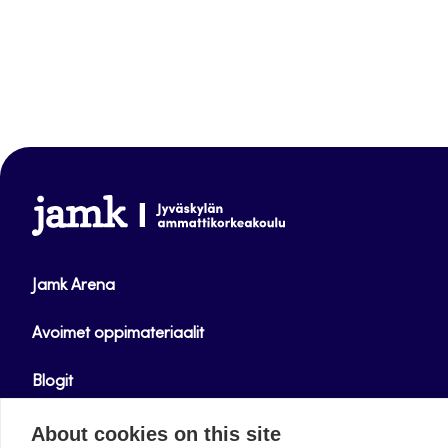
www.jamk.fi
Jamk Arena
Avoimet oppimateriaalit
Blogit
Helpdesk
About cookies on this site