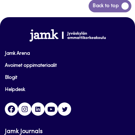
Back
Back to top
to
top
www.jamk.fi
Jamk Arena
Avoimet oppimateriaalit
Blogit
Helpdesk
Facebook
Instagram
LinkedIn
Youtube
Twitter
Jamk Journals