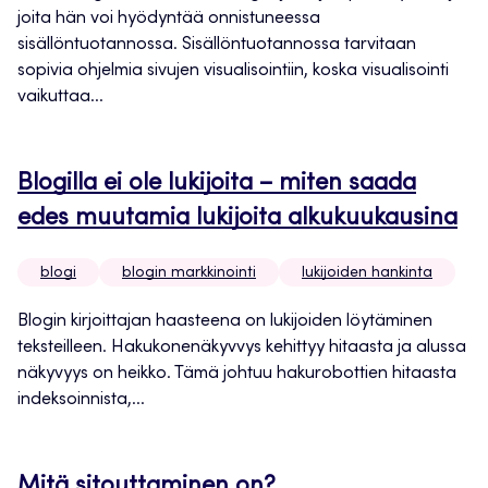
joita hän voi hyödyntää onnistuneessa
sisällöntuotannossa. Sisällöntuotannossa tarvitaan
sopivia ohjelmia sivujen visualisointiin, koska visualisointi
vaikuttaa...
Blogilla ei ole lukijoita – miten saada
edes muutamia lukijoita alkukuukausina
blogi
blogin markkinointi
lukijoiden hankinta
Blogin kirjoittajan haasteena on lukijoiden löytäminen
teksteilleen. Hakukonenäkyvvys kehittyy hitaasta ja alussa
näkyvyys on heikko. Tämä johtuu hakurobottien hitaasta
indeksoinnista,...
Mitä sitouttaminen on?