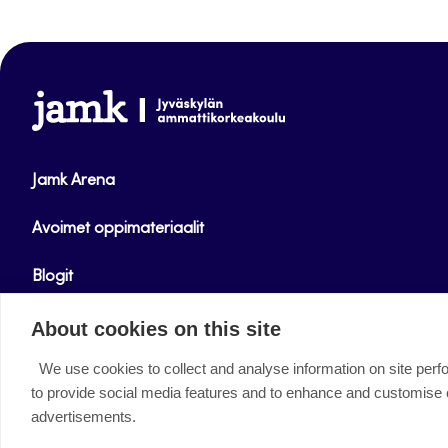
www.jamk.fi
Jamk Arena
Avoimet oppimateriaalit
Blogit
Helpdesk
About cookies on this site
We use cookies to collect and analyse information on site per
Facebook
Instagram
LinkedIn
Youtube
Twitter
to provide social media features and to enhance and customise
advertisements.