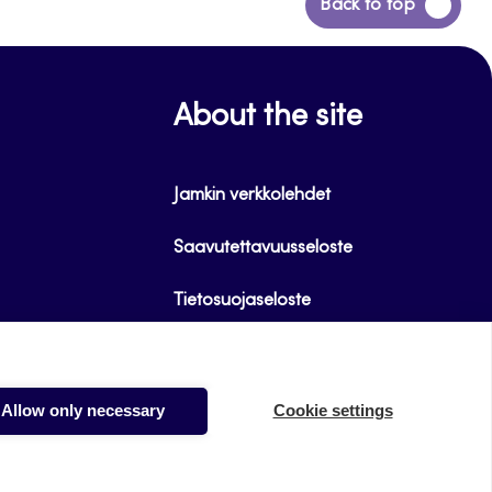
Back
Back to top
to
top
About the site
Jamkin verkkolehdet
Saavutettavuusseloste
Tietosuojaseloste
Evästeet
Allow only necessary
Cookie settings