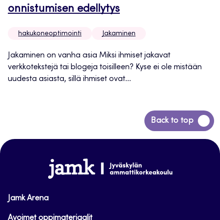
onnistumisen edellytys
hakukoneoptimointi
Jakaminen
Jakaminen on vanha asia Miksi ihmiset jakavat
verkkotekstejä tai blogeja toisilleen? Kyse ei ole mistään
uudesta asiasta, sillä ihmiset ovat...
Back
Back to top
to
top
www.jamk.fi
Jamk Arena
Avoimet oppimateriaalit