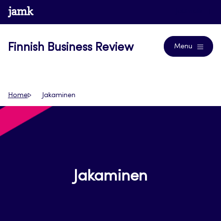
Skip
www.jamk.fi
Journals
to
content
Finnish Business Review
Menu
Home
Jakaminen
Jakaminen