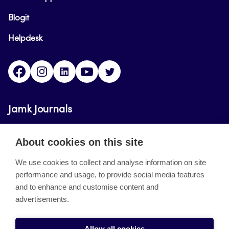
Blogit
Helpdesk
Facebook
Instagram
LinkedIn
Youtube
Twitter
Jamk Journals
Jamk Journals support teaching and research,
About cookies on this site
development and innovation activities.
We use cookies to collect and analyse information on site
performance and usage, to provide social media features
About the site
and to enhance and customise content and
advertisements.
Jamkin verkkolehdet
Saavutettavuusseloste
Allow all cookies