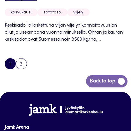
kasvukausi
satotaso
viljely
Keskisadoilla laskettuna viljan viljelyn kannattavuus on
ollut jo useampana vuonna miinuksella. Ohran ja kauran
keskisadot ovat Suomessa noin 3500 kg/ha,...
1
2
PAGE
PAGE
NEXT
PAGE
Siirry
Back to top
takaisin
sivun
alkuun
www.jamk.fi
Jamk Arena