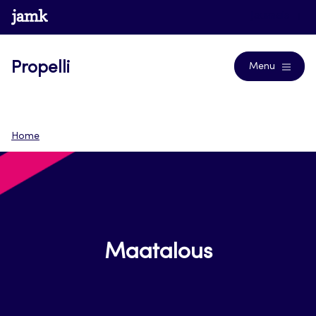
Siirry
www.jamk.fi
Journals
suoraan
sisältöön
Propelli
Menu
Home
Maatalous