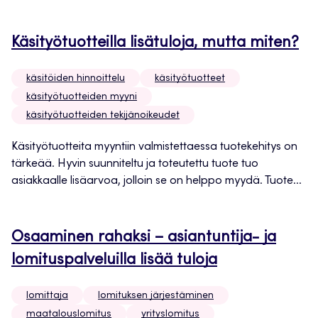
Käsityötuotteilla lisätuloja, mutta miten?
käsitöiden hinnoittelu
käsityötuotteet
käsityötuotteiden myyni
käsityötuotteiden tekijänoikeudet
Käsityötuotteita myyntiin valmistettaessa tuotekehitys on
tärkeää. Hyvin suunniteltu ja toteutettu tuote tuo
asiakkaalle lisäarvoa, jolloin se on helppo myydä. Tuote...
Osaaminen rahaksi – asiantuntija- ja
lomituspalveluilla lisää tuloja
lomittaja
lomituksen järjestäminen
maatalouslomitus
yrityslomitus