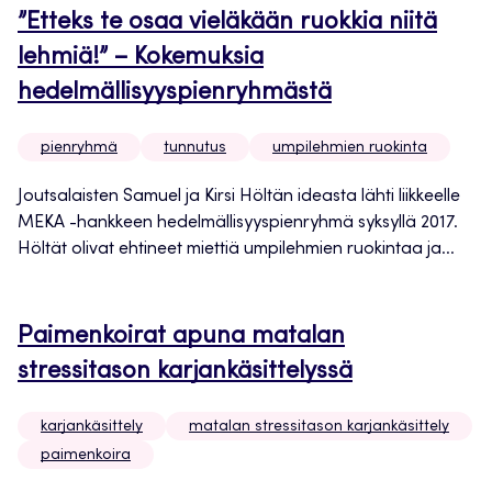
”Etteks te osaa vieläkään ruokkia niitä
lehmiä!” – Kokemuksia
hedelmällisyyspienryhmästä
pienryhmä
tunnutus
umpilehmien ruokinta
Joutsalaisten Samuel ja Kirsi Höltän ideasta lähti liikkeelle
MEKA -hankkeen hedelmällisyyspienryhmä syksyllä 2017.
Höltät olivat ehtineet miettiä umpilehmien ruokintaa ja...
Paimenkoirat apuna matalan
stressitason karjankäsittelyssä
karjankäsittely
matalan stressitason karjankäsittely
paimenkoira