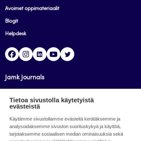
Avoimet oppimateriaalit
Blogit
Helpdesk
Facebook
Instagram
LinkedIn
Youtube
Twitter
Jamk Journals
Jamkin verkkolehdet ovat julkisia ja maksuttomasti
Tietoa sivustolla käytetyistä
luettavissa. Verkkolehtien tarkoituksena on tukea
evästeistä
opetusta sekä tutkimus-, kehitys- ja
Käytämme sivustollamme evästeitä kerätäksemme ja
innovaatiotoimintaa.
analysoidaksemme sivuston suorituskykyä ja käyttöä,
tarjotaksemme sosiaalisen median ominaisuuksia sekä
About the site