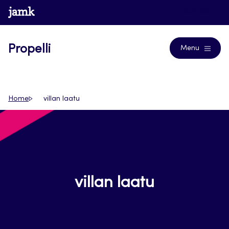
Siirry
www.jamk.fi
Journals
suoraan
sisältöön
Propelli
Menu
Home
villan laatu
villan laatu