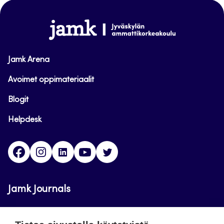
sivun
alkuun
www.jamk.fi
Jamk Arena
Avoimet oppimateriaalit
Blogit
Helpdesk
Facebook
Instagram
LinkedIn
Youtube
Twitter
Jamk Journals
Jamkin verkkolehdet ovat julkisia ja maksuttomasti