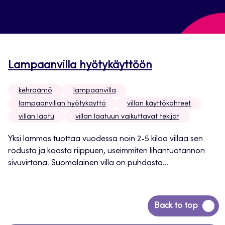
Lampaanvilla hyötykäyttöön
kehräämö
lampaanvilla
lampaanvillan hyötykäyttö
villan käyttökohteet
villan laatu
villan laatuun vaikuttavat tekijät
Yksi lammas tuottaa vuodessa noin 2-5 kiloa villaa sen
rodusta ja koosta riippuen, useimmiten lihantuotannon
sivuvirtana. Suomalainen villa on puhdasta...
Siirry
Back to top
takaisin