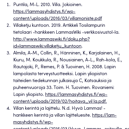
Puntila, M-L. 2010. Villa. Jokioinen.
https://lammasyhdistys.fi/wp-
content/uploads/2016/03/villamoniste.pdf
Villaketju kuntoon. 2019. Artikkeli Tosilampurin
tietolaari -hankkeen LammasWiki -verkkosivustol-la.
http://www.lammaswiki.fi/doku.php?
id=lammaswiki:villaketju_kuntoon
.
Almila, A-M., Collin, R., Hänninen, K., Karjalainen, H.,
Kiuru, M. Koukkula, R., Nousiainen, A-L., Rah-kola, E.,
Rautajoki, P., Remes, P. & Tuovinen, H. 2008. Lapin
lampolasta terveystuotteeksi. Lapin yliopiston
taiteiden tiedekunnan julkaisuja C, Katsauksia ja
puheenvuoroja 33. Toim. H. Tuovinen. Rovaniemi:
Lapin yliopisto.
https://lammasyhdistys.fi/wp-
content/uploads/2019/02/hoitava_vil la.pdf.
Villan kerintä ja lajittelu. N.d. Hyvä Lammas! -
hankkeen kerintä ja villan lajitteluesite.
https://lam-
masyhdistys.fi/wp-