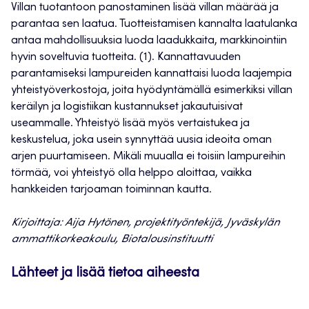
Villan tuotantoon panostaminen lisää villan määrää ja
parantaa sen laatua. Tuotteistamisen kannalta laatulanka
antaa mahdollisuuksia luoda laadukkaita, markkinointiin
hyvin soveltuvia tuotteita. (1). Kannattavuuden
parantamiseksi lampureiden kannattaisi luoda laajempia
yhteistyöverkostoja, joita hyödyntämällä esimerkiksi villan
keräilyn ja logistiikan kustannukset jakautuisivat
useammalle. Yhteistyö lisää myös vertaistukea ja
keskustelua, joka usein synnyttää uusia ideoita oman
arjen puurtamiseen. Mikäli muualla ei toisiin lampureihin
törmää, voi yhteistyö olla helppo aloittaa, vaikka
hankkeiden tarjoaman toiminnan kautta.
Kirjoittaja: Aija Hytönen, projektityöntekijä, Jyväskylän
ammattikorkeakoulu, Biotalousinstituutti
Lähteet ja lisää tietoa aiheesta