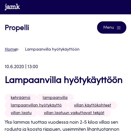
Siirry
www.jamk.fi
Journals
suoraan
sisältöön
Propelli
Menu
Home
Lampaanvilla hyötykäyttöön
10.6.2020 | 13:00
Lampaanvilla hyötykäyttöön
kehräämö
lampaanvilla
lampaanvillan hyötykäyttö
villan käyttökohteet
villan laatu
villan laatuun vaikuttavat tekijät
Yksi lammas tuottaa vuodessa noin 2-5 kiloa villaa sen
rodusta ja koosta riippuen, useimmiten lihantuotannon