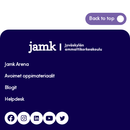
Siirry
Back to top
takaisin
sivun
alkuun
www.jamk.fi
Jamk Arena
Avoimet oppimateriaalit
Blogit
Helpdesk
Facebook
Instagram
LinkedIn
Youtube
Twitter