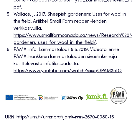
content/uploads/2016/03/Hyva_Lammas_esitevilla_net
pdf.
Wallace, J. 2017. Sheepish gardeners: Uses for wool in
the field. Artikkeli Small Farm reader -lehden
verkkosivuilla.
https://www.smallfarmcanada.ca/news/Research%20N
gardeners-uses-for-wool-in-the-field/
.
PÄMÄ-info: Lammastalous 8.5.2019. Videotallenne
PÄMÄ-hankkeen lammastalouden sivuelinkeinoja
käsittelevästä infotilaisuudesta.
https://www.youtube.com/watch?v=xqOPAI8XnTQ
URN:
http://urn.fi/urn:nbn:fi:jamk-issn-2670-0980-16