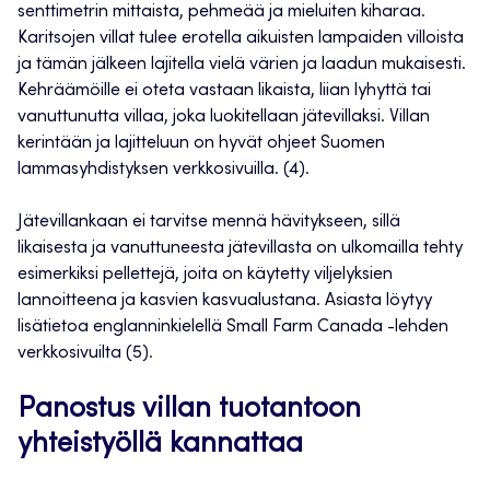
senttimetrin mittaista, pehmeää ja mieluiten kiharaa.
Karitsojen villat tulee erotella aikuisten lampaiden villoista
ja tämän jälkeen lajitella vielä värien ja laadun mukaisesti.
Kehräämöille ei oteta vastaan likaista, liian lyhyttä tai
vanuttunutta villaa, joka luokitellaan jätevillaksi. Villan
kerintään ja lajitteluun on hyvät ohjeet Suomen
lammasyhdistyksen verkkosivuilla. (4).
Jätevillankaan ei tarvitse mennä hävitykseen, sillä
likaisesta ja vanuttuneesta jätevillasta on ulkomailla tehty
esimerkiksi pellettejä, joita on käytetty viljelyksien
lannoitteena ja kasvien kasvualustana. Asiasta löytyy
lisätietoa englanninkielellä Small Farm Canada -lehden
verkkosivuilta (5).
Panostus villan tuotantoon
yhteistyöllä kannattaa