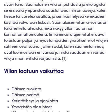
sivuvirtana. Suomalainen villa on puhdasta ja ekologista:
se ei sisällä ympäristöä saastuttavia mikromuoveja, kuten
fleece tai coretex sisältää, ja sen käsittelyssä kemikaalien
käyttöä valvotaan tiukasti. Suomalaisen villan arvostus on
tällä hetkellä alhaista, mikä näkyy villan tuotannon
kannattamattomuutena. Eri lammasrotujen villat eroavat
toisistaan paljon ja myös lampaiden yksilölliset erot villojen
suhteen ovat suuria. Jotkin rodut, kuten suomenlammas,
ovat luonnostaan eri värisiä ja niistä saadaan eri värisiä
villoja ilman erillistä värjäämistä. (1).
Villan laatuun vaikuttaa
Eläimen ruokinta
Eläimen perimä
Kerintätiheys ja ajankohta
Ympäristön olosuhteet