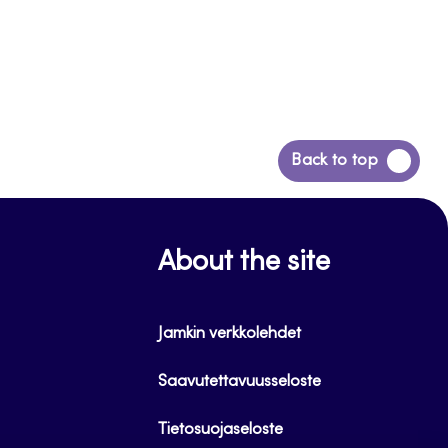
Siirry
Back to top
takaisin
sivun
alkuun
About the site
Jamkin verkkolehdet
Saavutettavuusseloste
Tietosuojaseloste