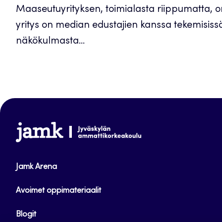
Maaseutuyrityksen, toimialasta riippumatta, on h
yritys on median edustajien kanssa tekemisissä.
näkökulmasta...
www.jamk.fi
Jamk Arena
Avoimet oppimateriaalit
Blogit