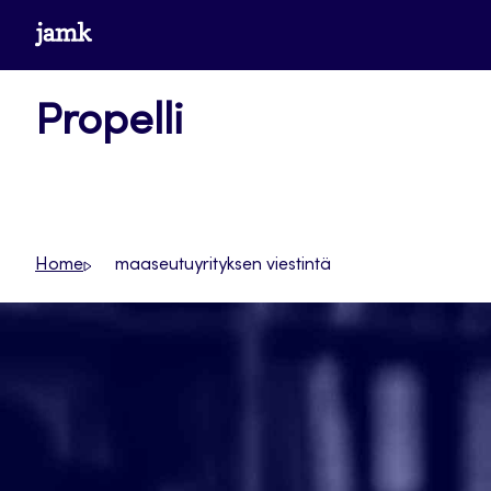
Siirry
www.jamk.fi
suoraan
sisältöön
Propelli
Home
maaseutuyrityksen viestintä