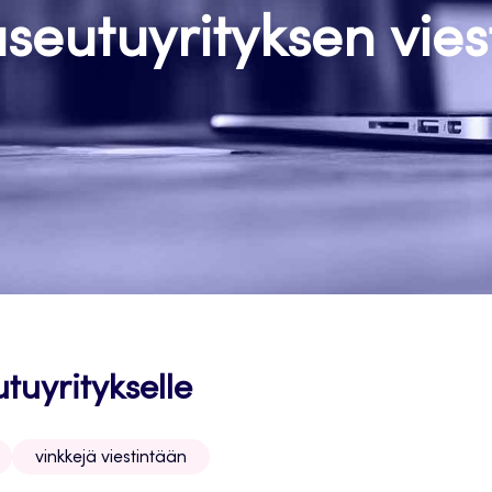
eutuyrityksen vies
tuyritykselle
vinkkejä viestintään