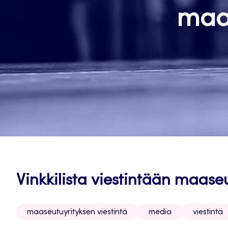
maas
Vinkkilista viestintään maaseu
maaseutuyrityksen viestintä
media
viestintä