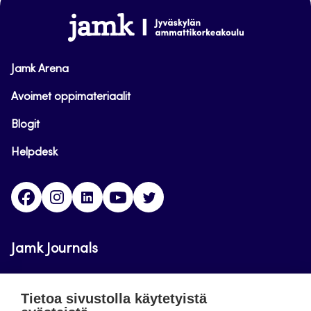
alkuun
www.jamk.fi
Jamk Arena
Avoimet oppimateriaalit
Blogit
Helpdesk
Facebook
Instagram
LinkedIn
Youtube
Twitter
Jamk Journals
Jamkin verkkolehdet ovat julkisia ja maksuttomasti
Tietoa sivustolla käytetyistä
luettavissa. Verkkolehtien tarkoituksena on tukea