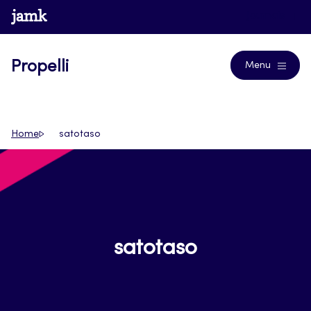
Siirry
www.jamk.fi
Journals
suoraan
sisältöön
Propelli
Menu
Home
satotaso
satotaso