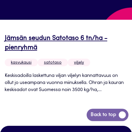
Jämsän seudun Satotaso 6 tn/ha -
pienryhmä
kasvukausi
satotaso
viljely
Keskisadoilla laskettuna viljan viljelyn kannattavuus on
ollut jo useampana vuonna miinuksella. Ohran ja kauran
keskisadot ovat Suomessa noin 3500 kg/ha,...
Siirry
Back to top
takaisin
sivun