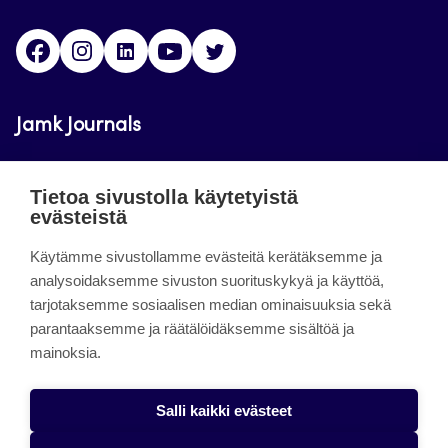
Facebook
Instagram
LinkedIn
Youtube
Twitter
Jamk Journals
Jamkin verkkolehdet ovat julkisia ja maksuttomasti
Tietoa sivustolla käytetyistä
luettavissa. Verkkolehtien tarkoituksena on tukea
evästeistä
opetusta sekä tutkimus-, kehitys- ja
innovaatiotoimintaa.
Käytämme sivustollamme evästeitä kerätäksemme ja
analysoidaksemme sivuston suorituskykyä ja käyttöä,
tarjotaksemme sosiaalisen median ominaisuuksia sekä
About the site
parantaaksemme ja räätälöidäksemme sisältöä ja
mainoksia.
Jamkin verkkolehdet
Saavutettavuusseloste
Salli kaikki evästeet
Tietosuojaseloste