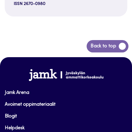
ISSN 2670-0980
Siirry
Back to top
takaisin
sivun
alkuun
www.jamk.fi
Jamk Arena
Avoimet oppimateriaalit
Blogit
Helpdesk