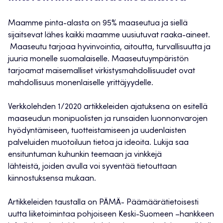
Maamme pinta-alasta on 95% maaseutua ja siellä
sijaitsevat lähes kaikki maamme uusiutuvat raaka-aineet.
Maaseutu tarjoaa hyvinvointia, aitoutta, turvallisuutta ja
juuria monelle suomalaiselle. Maaseutuympäristön
tarjoamat maisemalliset virkistysmahdollisuudet ovat
mahdollisuus monenlaiselle yrittäjyydelle.
Verkkolehden 1/2020 artikkeleiden ajatuksena on esitellä
maaseudun monipuolisten ja runsaiden luonnonvarojen
hyödyntämiseen, tuotteistamiseen ja uudenlaisten
palveluiden muotoiluun tietoa ja ideoita. Lukija saa
ensituntuman kuhunkin teemaan ja vinkkejä
lähteistä, joiden avulla voi syventää tietouttaan
kiinnostuksensa mukaan.
Artikkeleiden taustalla on PÄMÄ- Päämäärätietoisesti
uutta liiketoimintaa pohjoiseen Keski-Suomeen –hankkeen