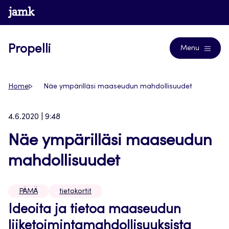
Siirry
www.jamk.fi
Journals
suoraan
sisältöön
Propelli
Menu
Home
Näe ympärilläsi maaseudun mahdollisuudet
4.6.2020 | 9:48
Näe ympärilläsi maaseudun
mahdollisuudet
PÄMÄ
tietokortit
Ideoita ja tietoa maaseudun
liiketoimintamahdollisuuksista