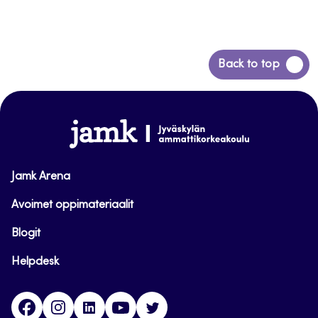
Siirry
Back to top
takaisin
sivun
alkuun
www.jamk.fi
Jamk Arena
Avoimet oppimateriaalit
Blogit
Helpdesk
Facebook
Instagram
LinkedIn
Youtube
Twitter