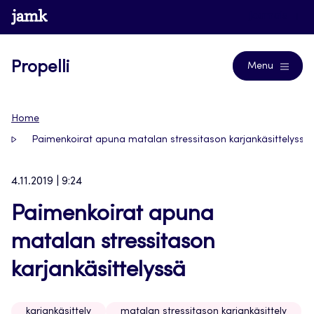
Siirry
www.jamk.fi
Journals
suoraan
sisältöön
Propelli
Menu
Home
Paimenkoirat apuna matalan stressitason karjankäsittelyssä
4.11.2019 | 9:24
Paimenkoirat apuna
matalan stressitason
karjankäsittelyssä
karjankäsittely
matalan stressitason karjankäsittely