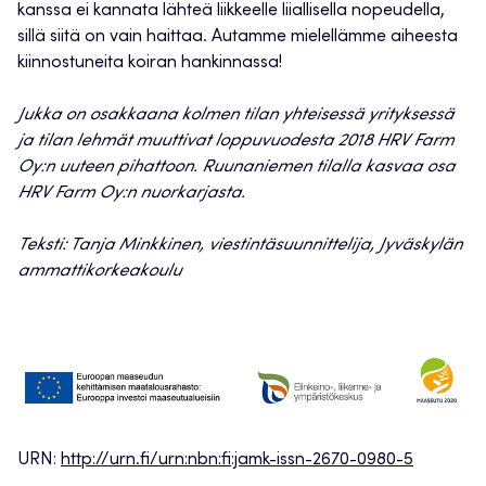
kanssa ei kannata lähteä liikkeelle liiallisella nopeudella,
sillä siitä on vain haittaa. Autamme mielellämme aiheesta
kiinnostuneita koiran hankinnassa!
Jukka on osakkaana kolmen tilan yhteisessä yrityksessä
ja tilan lehmät muuttivat loppuvuodesta 2018 HRV Farm
Oy:n uuteen pihattoon. Ruunaniemen tilalla kasvaa osa
HRV Farm Oy:n nuorkarjasta.
Teksti: Tanja Minkkinen, viestintäsuunnittelija, Jyväskylän
ammattikorkeakoulu
URN:
http://urn.fi/urn:nbn:fi:jamk-issn-2670-0980-5