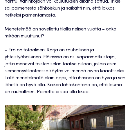
narttu. Vahinkojakin voi koulutuksen aikana sattua. Trixie
sai paimenesta sähköiskun ja säikähti niin, että lakkasi
hetkeksi paimentamasta.
Menetelmää on sovellettu tilalla nelisen vuotta – onko
mikään muuttunut?
– Ero on totaalinen. Karja on rauhallinen ja
yhteistyöhaluinen. Eläimissä on ns. vapaamatkustajia,
jotka menevät toisten selän taakse piiloon, jolloin esim.
siemennystilanteessa käytös voi mennä aivan kaaottiseksi.
Tällä menetelmällä eläin oppii, että ihminen on hyvä ja sen
lähellä on hyvä olla. Kaiken lähtökohtana on, että lauma
on rauhallinen. Painetta ei saa olla liikaa.