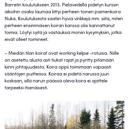
Barretin koulutukseen 2013. Pielavedellä pidetyn kurssin
aikoihin osaksi laumaa liittyi perheen toinen paimenkoira
Nuka. Koulutuksesta saatiin hyviä vinkkejä mm. siitä, miten
perheen ensimmäisen koiran kanssa olisi kannattanut
toimia. Löytyi syitä ja vastauksia moniin kysymyksiin, jotka
eivät olleet toimineet.
– Meidän tilan koirat ovat working kelpie -rotuisia. Niille
on asetettu alusta asti tiukat rajat ja pyritty pitämään
kiinni johtajuudesta. Koira oppii toimimaan vapaasti
sääntöjen puitteissa. Koiraa ei pidetä narussa juuri
koskaan, sillä narun päässä oleva koira ei ajattele
tarpeeksi itsenäisesti.