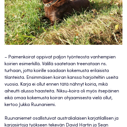
– Paimenkoirat oppivat paljon työnteosta vanhempien
koirien esimerkillä. Välillä saatetaan treenataan ns.
turhaan, jotta koirille saadaan kokemusta erilaisista
tilanteista. Ensimmäisen koiran kanssa harjoiteltiin useita
vuosia. Karja ei ollut ennen tätä nähnyt koiria, mikä
aiheutti alussa haasteita. Niksu-koira oli myös itsepäinen
eikä omaa kokemusta koiran ohjaamisesta vielä ollut,
kertoo Jukka Ruunaniemi.
Ruunaniemet osallistuivat australialaisen karjatilallisen ja
karjasiirtoja työkseen tekevän David Hartin ja Sean