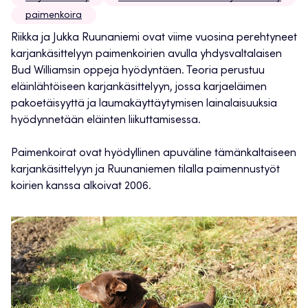
paimenkoira
Riikka ja Jukka Ruunaniemi ovat viime vuosina perehtyneet
karjankäsittelyyn paimenkoirien avulla yhdysvaltalaisen
Bud Williamsin oppeja hyödyntäen. Teoria perustuu
eläinlähtöiseen karjankäsittelyyn, jossa karjaeläimen
pakoetäisyyttä ja laumakäyttäytymisen lainalaisuuksia
hyödynnetään eläinten liikuttamisessa.
Paimenkoirat ovat hyödyllinen apuväline tämänkaltaiseen
karjankäsittelyyn ja Ruunaniemen tilalla paimennustyöt
koirien kanssa alkoivat 2006.