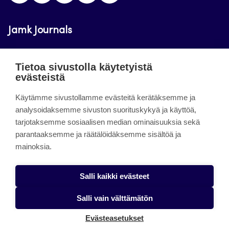
Jamk Journals
Jamkin verkkolehdet ovat julkisia ja maksuttomasti
Tietoa sivustolla käytetyistä
luettavissa. Verkkolehtien tarkoituksena on tukea
evästeistä
opetusta sekä tutkimus-, kehitys- ja
innovaatiotoimintaa.
Käytämme sivustollamme evästeitä kerätäksemme ja
analysoidaksemme sivuston suorituskykyä ja käyttöä,
tarjotaksemme sosiaalisen median ominaisuuksia sekä
About the site
parantaaksemme ja räätälöidäksemme sisältöä ja
mainoksia.
Jamkin verkkolehdet
Saavutettavuusseloste
Salli kaikki evästeet
Tietosuojaseloste
Salli vain välttämätön
Evästeet
Evästeasetukset