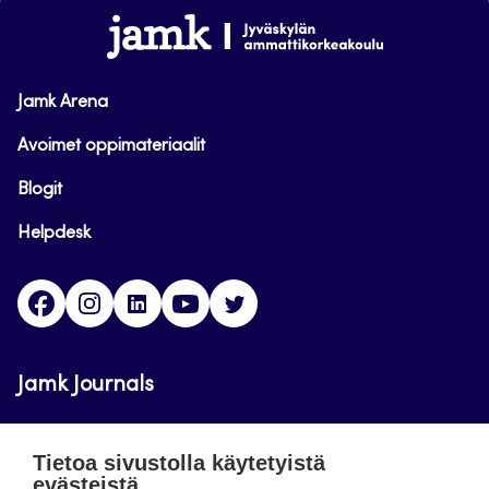
alkuun
www.jamk.fi
Jamk Arena
Avoimet oppimateriaalit
Blogit
Helpdesk
Facebook
Instagram
LinkedIn
Youtube
Twitter
Jamk Journals
Jamkin verkkolehdet ovat julkisia ja maksuttomasti
Tietoa sivustolla käytetyistä
luettavissa. Verkkolehtien tarkoituksena on tukea
evästeistä