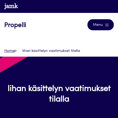
Siirry
www.jamk.fi
Journals
suoraan
sisältöön
Propelli
Menu
Home
lihan käsittelyn vaatimukset tilalla
lihan käsittelyn vaatimukset
tilalla