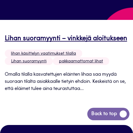
Lihan suoramyynti – vinkkejä aloitukseen
lihan käsittelyn vaatimukset tilalla
Lihan suoramyynti
pakkaamattomat lihat
Omalla tilalla kasvatettujen eläinten lihaa saa myydä
suoraan tilalta asiakkaalle tietyin ehdoin. Keskeistä on se,
että eläimet tulee aina teurastuttaa...
Siirry
Back to top
takaisin
sivun