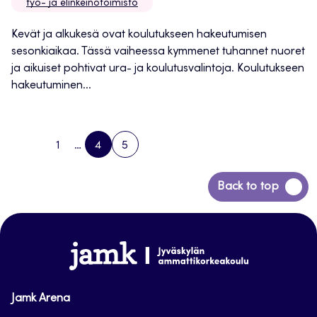
työ- ja elinkeinotoimisto
Kevät ja alkukesä ovat koulutukseen hakeutumisen
sesonkiaikaa. Tässä vaiheessa kymmenet tuhannet nuoret
ja aikuiset pohtivat ura- ja koulutusvalintoja. Koulutukseen
hakeutuminen...
1
…
4
5
PREVIOUS
PAGE
PAGE
PAGE
NEXT
PAGE
PAGE
Siirry
Back to top
takaisin
sivun
alkuun
www.jamk.fi
Jamk Arena