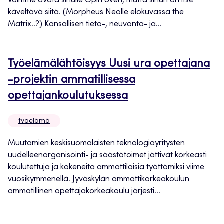
Voimme avata sinulle Opin oven, mutta sinun on itse
käveltävä siitä. (Morpheus Neolle elokuvassa the
Matrix..?) Kansallisen tieto-, neuvonta- ja...
Työelämälähtöisyys Uusi ura opettajana
-projektin ammatillisessa
opettajankoulutuksessa
työelämä
Muutamien keskisuomalaisten teknologiayritysten
uudelleenorganisointi- ja säästötoimet jättivät korkeasti
koulutettuja ja kokeneita ammattilaisia työttömiksi viime
vuosikymmenellä. Jyväskylän ammattikorkeakoulun
ammatillinen opettajakorkeakoulu järjesti...