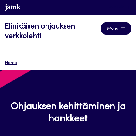
Siirry
www.jamk.fi
Journals
suoraan
sisältöön
Elinikäisen ohjauksen
Menu
verkkolehti
Home
Ohjauksen kehittäminen ja
hankkeet