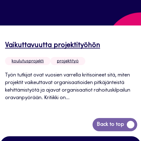
Vaikuttavuutta projektityöhön
koulutusprojekti
projektityö
Työn tutkijat ovat vuosien varrella kritisoineet sitä, miten
projektit vaikeuttavat organisaatioiden pitkäjänteistä
kehittämistyötä ja ajavat organisaatiot rahoituskilpailun
oravanpyörään. Kritiikki on...
Siirry
Back to top
takaisin
sivun