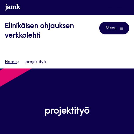
Siirry
www.jamk.fi
Journals
suoraan
sisältöön
Elinikäisen ohjauksen
Menu
verkkolehti
Home
projektityö
projektityö