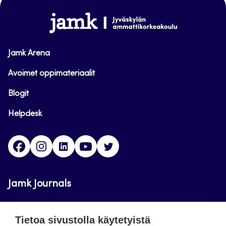
alkuun
www.jamk.fi
Jamk Arena
Avoimet oppimateriaalit
Blogit
Helpdesk
Facebook
Instagram
LinkedIn
Youtube
Twitter
Jamk Journals
Jamkin verkkolehdet ovat julkisia ja maksuttomasti
Tietoa sivustolla käytetyistä
luettavissa. Verkkolehtien tarkoituksena on tukea