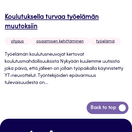
Koulutuksella turvaa työelämän
muutoksiin
ohjaus
osaamisen kehittäminen
työelämä
Työelämän koulutusneuvojat kertovat
koulutusmahdollisuuksista Nykyään kuulemme uutisista
joka päivä, että jälleen on jollain työpaikalla käynnistetty
YT-neuvottelut. Työntekijöiden epävarmuus
tulevaisuudesta on...
Siirry
Back to top
takaisin
sivun
alkuun