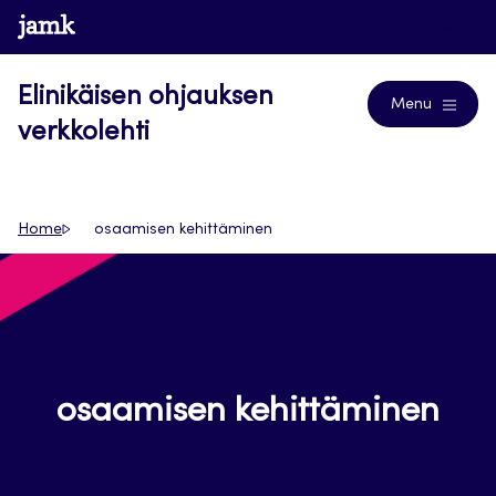
Siirry
www.jamk.fi
Journals
suoraan
sisältöön
Elinikäisen ohjauksen
Menu
verkkolehti
Home
osaamisen kehittäminen
osaamisen kehittäminen