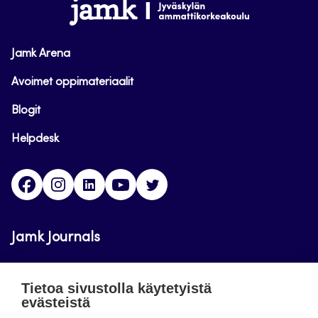
www.jamk.fi
Jamk Arena
Avoimet oppimateriaalit
Blogit
Helpdesk
Facebook
Instagram
LinkedIn
Youtube
Twitter
Jamk Journals
Jamkin verkkolehdet ovat julkisia ja maksuttomasti
Tietoa sivustolla käytetyistä
luettavissa. Verkkolehtien tarkoituksena on tukea
evästeistä
opetusta sekä tutkimus-, kehitys- ja