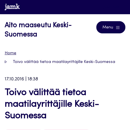
Siirry
www.jamk.fi
Journals
suoraan
sisältöön
Aito maaseutu Keski-
Menu
Suomessa
Home
Toivo välittää tietoa maatilayrittäjille Keski-Suomessa
17.10.2016 | 18:38
Toivo välittää tietoa
maatilayrittäjille Keski-
Suomessa