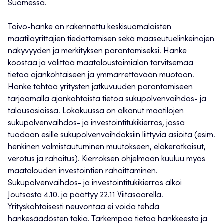
Suomessa.
Toivo-hanke on rakennettu keskisuomalaisten
maatilayrittäjien tiedottamisen sekä maaseutuelinkeinojen
näkyvyyden ja merkityksen parantamiseksi. Hanke
koostaa ja välittää maataloustoimialan tarvitsemaa
tietoa ajankohtaiseen ja ymmärrettävään muotoon.
Hanke tähtää yritysten jatkuvuuden parantamiseen
tarjoamalla ajankohtaista tietoa sukupolvenvaihdos- ja
talousasioissa. Lokakuussa on alkanut maatilojen
sukupolvenvaihdos- ja investointitukikierros, jossa
tuodaan esille sukupolvenvaihdoksiin liittyviä asioita (esim.
henkinen valmistautuminen muutokseen, eläkeratkaisut,
verotus ja rahoitus). Kierroksen ohjelmaan kuuluu myös
maatalouden investointien rahoittaminen.
Sukupolvenvaihdos- ja investointitukikierros alkoi
Joutsasta 4.10. ja päättyy 22.11 Viitasaarella.
Yrityskohtaisesti neuvontaa ei voida tehdä
hankesäädösten takia. Tarkempaa tietoa hankkeesta ja