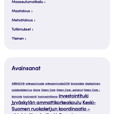
Maaseutumatkailu
Maatalous
Metsätalous
Tutkimukset
Yleinen
Avainsanat
ARSM2019
artesaaniruoka
artesaaniruoka2019
bisnesidea
digitaalinen
asiakaskokemus
drone
Green Care
Green Care -palvelut
Green Care -
investointituki
toiminta
hyvinvointi
hyvinvointiloma
Jyväskylän ammattikorkeakoulu
Keski-
Suomen ruokaketjun koordinaatio -