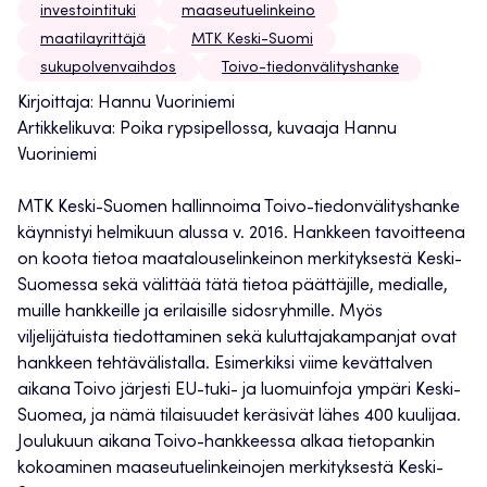
investointituki
maaseutuelinkeino
maatilayrittäjä
MTK Keski-Suomi
sukupolvenvaihdos
Toivo-tiedonvälityshanke
Kirjoittaja: Hannu Vuoriniemi
Artikkelikuva: Poika rypsipellossa, kuvaaja Hannu
Vuoriniemi
MTK Keski-Suomen hallinnoima Toivo-tiedonvälityshanke
käynnistyi helmikuun alussa v. 2016. Hankkeen tavoitteena
on koota tietoa maatalouselinkeinon merkityksestä Keski-
Suomessa sekä välittää tätä tietoa päättäjille, medialle,
muille hankkeille ja erilaisille sidosryhmille. Myös
viljelijätuista tiedottaminen sekä kuluttajakampanjat ovat
hankkeen tehtävälistalla. Esimerkiksi viime kevättalven
aikana Toivo järjesti EU-tuki- ja luomuinfoja ympäri Keski-
Suomea, ja nämä tilaisuudet keräsivät lähes 400 kuulijaa.
Joulukuun aikana Toivo-hankkeessa alkaa tietopankin
kokoaminen maaseutuelinkeinojen merkityksestä Keski-