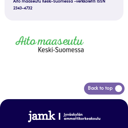
Aito maaseutu Keski-Suomessa -verkkolehti ISSN
2343-4732
Siirry
Back to top
takaisin
sivun
alkuun
www.jamk.fi