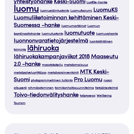
yhteistyöhanke
Keski-Suomi
LuoKSe-hanke
luomu
LuomuKS
luomueläintuotanto
Luomufoorumi
Luomuliiketoiminnan kehittäminen Keski-
Suomessa -hanke
luomumarkkinat
Luomun
luomutuote
koordinaatiohanke
luomutuotanto
luomuvalvonta
luonnonvaratietojärjestelmä
luontolähtöinen
lähiruoka
toiminta
lähiruokakampanjaviikot 2018
Maaseutu
2.0 -hanke
maastokokeilu
metsäomaisuus
MTK Keski-
metsäpalveluyrittäjyys
metsävarainventointi
Suomi
Pro Luomu
photogrammetrinen tulkinta
ruoan
alkuperä
ryhmäostaminen
taimikonhoitosuunnitelma
tietojärjestelmä
Toivo-tiedonvälityshanke
työprosessi
Wellbeing
Tourism