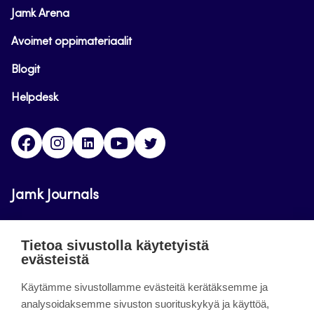
Jamk Arena
Avoimet oppimateriaalit
Blogit
Helpdesk
Facebook
Instagram
LinkedIn
Youtube
Twitter
Jamk Journals
Jamkin verkkolehdet ovat julkisia ja maksuttomasti
Tietoa sivustolla käytetyistä
luettavissa. Verkkolehtien tarkoituksena on tukea
evästeistä
opetusta sekä tutkimus-, kehitys- ja
Käytämme sivustollamme evästeitä kerätäksemme ja
innovaatiotoimintaa.
analysoidaksemme sivuston suorituskykyä ja käyttöä,