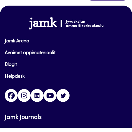
takaisin
sivun
alkuun
www.jamk.fi
Jamk Arena
Avoimet oppimateriaalit
Blogit
Helpdesk
Facebook
Instagram
LinkedIn
Youtube
Twitter
Jamk Journals