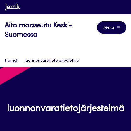
Siirry
www.jamk.fi
Journals
suoraan
sisältöön
Aito maaseutu Keski-
Menu
Suomessa
Home
luonnonvaratietojärjestelmä
luonnonvaratietojärjestelmä