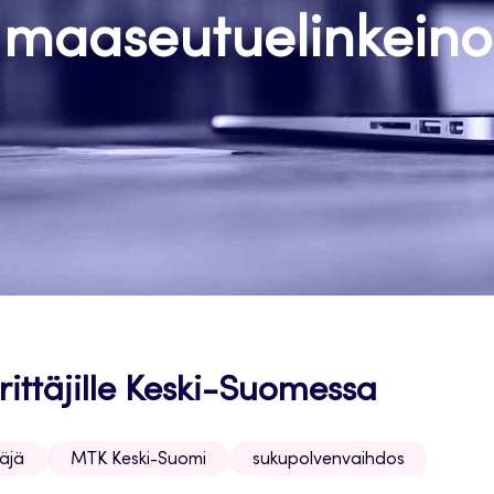
maaseutuelinkeino
rittäjille Keski-Suomessa
täjä
MTK Keski-Suomi
sukupolvenvaihdos