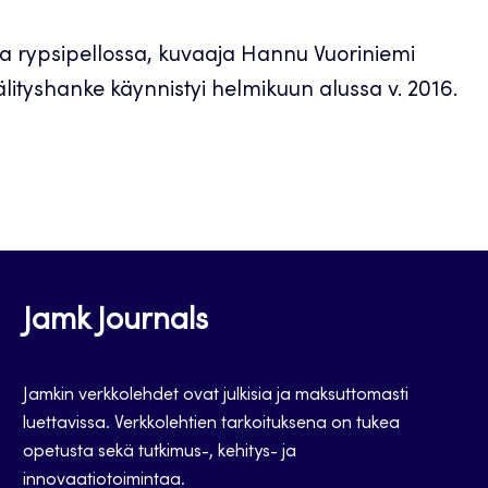
oika rypsipellossa, kuvaaja Hannu Vuoriniemi
ityshanke käynnistyi helmikuun alussa v. 2016.
Jamk Journals
Jamkin verkkolehdet ovat julkisia ja maksuttomasti
luettavissa. Verkkolehtien tarkoituksena on tukea
opetusta sekä tutkimus-, kehitys- ja
innovaatiotoimintaa.