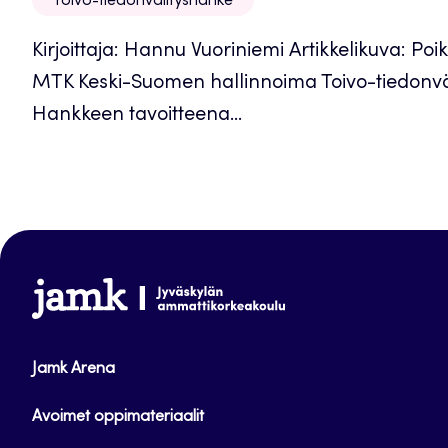
Toivo-tiedonvälityshanke
Kirjoittaja: Hannu Vuoriniemi Artikkelikuva: P
MTK Keski-Suomen hallinnoima Toivo-tiedonväl
Hankkeen tavoitteena...
www.jamk.fi
Jamk Arena
Avoimet oppimateriaalit