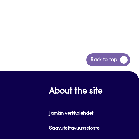
Siirry
Back to top
takaisin
sivun
alkuun
About the site
Jamkin verkkolehdet
Saavutettavuusseloste