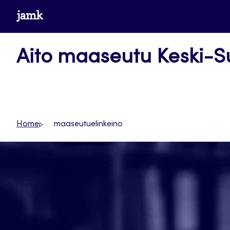
Siirry
www.jamk.fi
suoraan
sisältöön
Aito maaseutu Keski-
Home
maaseutuelinkeino