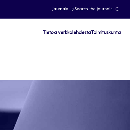
Journals
Search the journals
Tietoa verkkolehdestä
Toimituskunta