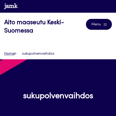
Siirry
www.jamk.fi
Journals
suoraan
sisältöön
Aito maaseutu Keski-
Menu
Suomessa
Home
sukupolvenvaihdos
sukupolvenvaihdos