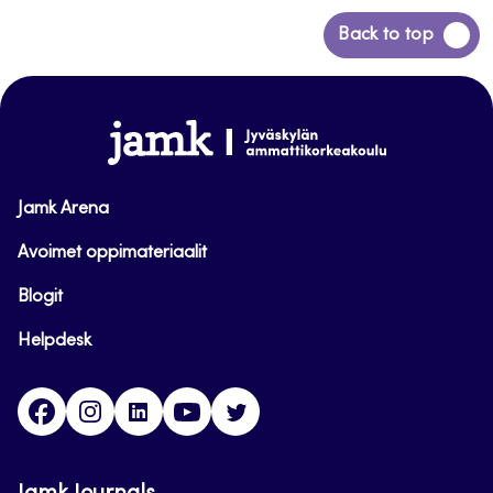
Siirry
Back to top
takaisin
sivun
alkuun
www.jamk.fi
Jamk Arena
Avoimet oppimateriaalit
Blogit
Helpdesk
Facebook
Instagram
LinkedIn
Youtube
Twitter