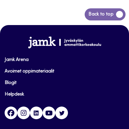
Siirry
Back to top
takaisin
sivun
alkuun
www.jamk.fi
Jamk Arena
Avoimet oppimateriaalit
Blogit
Helpdesk
Facebook
Instagram
LinkedIn
Youtube
Twitter