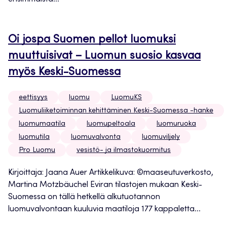
Oi jospa Suomen pellot luomuksi
muuttuisivat – Luomun suosio kasvaa
myös Keski-Suomessa
eettisyys
luomu
LuomuKS
Luomuliiketoiminnan kehittäminen Keski-Suomessa -hanke
luomumaatila
luomupeltoala
luomuruoka
luomutila
luomuvalvonta
luomuviljely
Pro Luomu
vesistö- ja ilmastokuormitus
Kirjoittaja: Jaana Auer Artikkelikuva: ©maaseutuverkosto,
Martina Motzbäuchel Eviran tilastojen mukaan Keski-
Suomessa on tällä hetkellä alkutuotannon
luomuvalvontaan kuuluvia maatiloja 177 kappaletta...