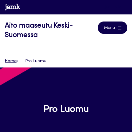
Siirry
www.jamk.fi
Journals
suoraan
sisältöön
Aito maaseutu Keski-
Menu
Suomessa
Home
Pro Luomu
Pro Luomu