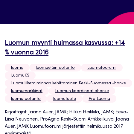
Luomun myynti huimassa kasvussa: +14
% vuonna 2016
luomu
luomueläintuotanto
Luomufoorumi
LuomuKS
Luomuliiketoiminnan kehittäminen Keski-Suomessa -hanke
luomumarkkinat
Luomun koordinaatiohanke
luomutuotanto
luomutuote
Pro Luomu
Kirjoittajat: Jaana Auer, JAMK; Hilkka Heikkilä, JAMK; Eeva-
Liisa Neuvonen, ProAgria Keski-Suomi Artikkelikuva: Jaana
Auer, JAMK Luomufoorumi järjestettiin helmikuussa 2017
ensimmäistä...