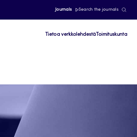
Journals
Search the journals
Tietoa verkkolehdestä
Toimituskunta