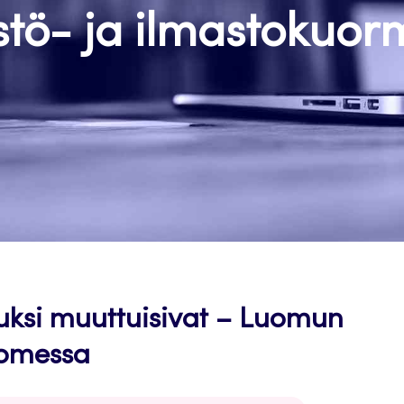
stö- ja ilmastokuor
uksi muuttuisivat – Luomun
uomessa