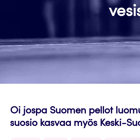
vesi
Oi jospa Suomen pellot luom
suosio kasvaa myös Keski-S