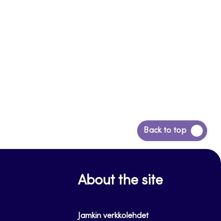
Siirry
Back to top
takaisin
sivun
alkuun
About the site
Jamkin verkkolehdet