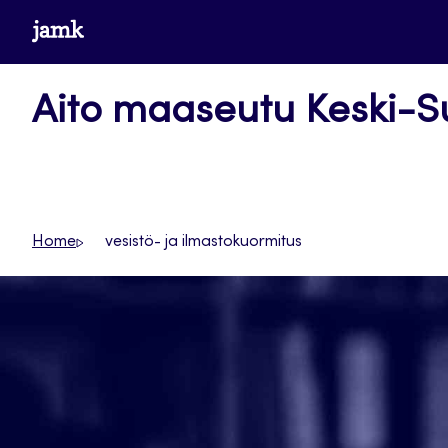
Siirry
www.jamk.fi
suoraan
sisältöön
Aito maaseutu Keski-
Home
vesistö- ja ilmastokuormitus