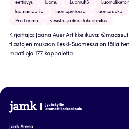
eettisyys
luomu
LuomuKS
Luomuliiketo
luomumaatila
luomupeltoala
luomuruoka
Pro Luomu
vesistö- ja ilmastokuormitus
Kirjoittaja: Jaana Auer Artikkelikuva: ©maase
tilastojen mukaan Keski-Suomessa on tällä he
maatiloja 177 kappaletta...
www.jamk.fi
Jamk Arena