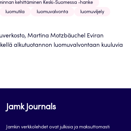
iminnan kehittäminen Keski-Suomessa -hanke
luomutila
luomuvalvonta
luomuviljely
utuverkosto, Martina Motzbäuchel Eviran
tkellä alkutuotannon luomuvalvontaan kuuluvia
Jamk Journals
Jamkin verkkolehdet ovat julkisia ja maksuttomasti