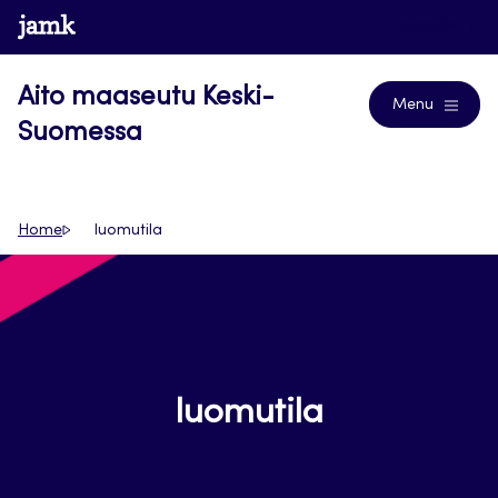
Siirry
www.jamk.fi
Journals
suoraan
sisältöön
Aito maaseutu Keski-
Menu
Suomessa
Home
luomutila
luomutila