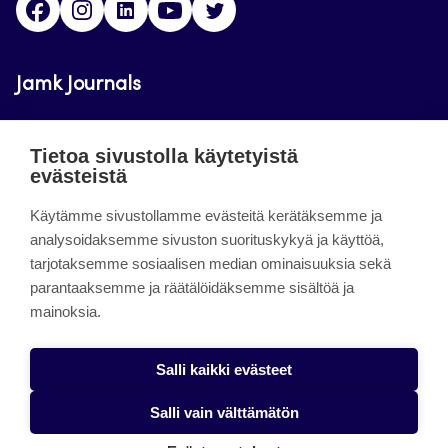
Jamk Journals
Jamkin verkkolehdet ovat julkisia ja maksuttomasti
Tietoa sivustolla käytetyistä
luettavissa. Verkkolehtien tarkoituksena on tukea
evästeistä
opetusta sekä tutkimus-, kehitys- ja
Käytämme sivustollamme evästeitä kerätäksemme ja
innovaatiotoimintaa.
analysoidaksemme sivuston suorituskykyä ja käyttöä,
tarjotaksemme sosiaalisen median ominaisuuksia sekä
About the site
parantaaksemme ja räätälöidäksemme sisältöä ja
mainoksia.
Jamkin verkkolehdet
Saavutettavuusseloste
Salli kaikki evästeet
Tietosuojaseloste
Salli vain välttämätön
Evästeet