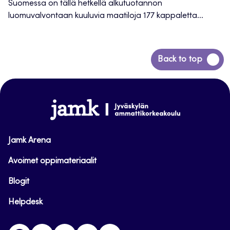
Suomessa on tällä hetkellä alkutuotannon
luomuvalvontaan kuuluvia maatiloja 177 kappaletta...
Siirry
Back to top
takaisin
sivun
alkuun
www.jamk.fi
Jamk Arena
Avoimet oppimateriaalit
Blogit
Helpdesk
Facebook
Instagram
LinkedIn
Youtube
Twitter