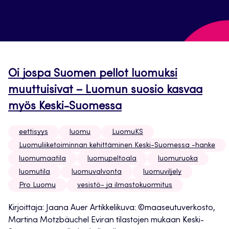
Oi jospa Suomen pellot luomuksi
muuttuisivat – Luomun suosio kasvaa
myös Keski-Suomessa
eettisyys
luomu
LuomuKS
Luomuliiketoiminnan kehittäminen Keski-Suomessa -hanke
luomumaatila
luomupeltoala
luomuruoka
luomutila
luomuvalvonta
luomuviljely
Pro Luomu
vesistö- ja ilmastokuormitus
Kirjoittaja: Jaana Auer Artikkelikuva: ©maaseutuverkosto,
Martina Motzbäuchel Eviran tilastojen mukaan Keski-