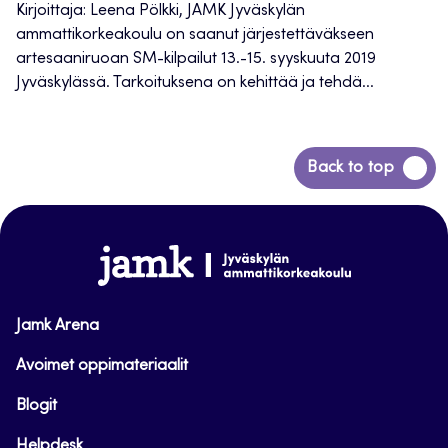
Kirjoittaja: Leena Pölkki, JAMK Jyväskylän
ammattikorkeakoulu on saanut järjestettäväkseen
artesaaniruoan SM-kilpailut 13.-15. syyskuuta 2019
Jyväskylässä. Tarkoituksena on kehittää ja tehdä...
Siirry
Back to top
takaisin
sivun
alkuun
www.jamk.fi
Jamk Arena
Avoimet oppimateriaalit
Blogit
Helpdesk