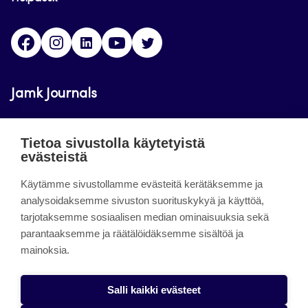
Facebook
Instagram
LinkedIn
Youtube
Twitter
Jamk Journals
Jamkin verkkolehdet ovat julkisia ja maksuttomasti
Tietoa sivustolla käytetyistä
luettavissa. Verkkolehtien tarkoituksena on tukea
evästeistä
opetusta sekä tutkimus-, kehitys- ja
Käytämme sivustollamme evästeitä kerätäksemme ja
innovaatiotoimintaa.
analysoidaksemme sivuston suorituskykyä ja käyttöä,
tarjotaksemme sosiaalisen median ominaisuuksia sekä
About the site
parantaaksemme ja räätälöidäksemme sisältöä ja
mainoksia.
Jamkin verkkolehdet
Saavutettavuusseloste
Salli kaikki evästeet