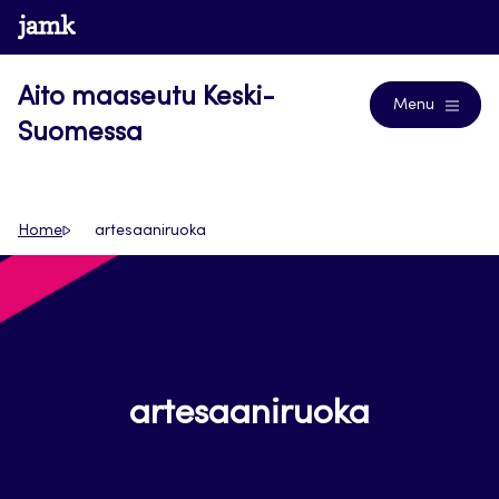
Siirry
www.jamk.fi
Journals
suoraan
sisältöön
Aito maaseutu Keski-
Menu
Suomessa
Home
artesaaniruoka
artesaaniruoka