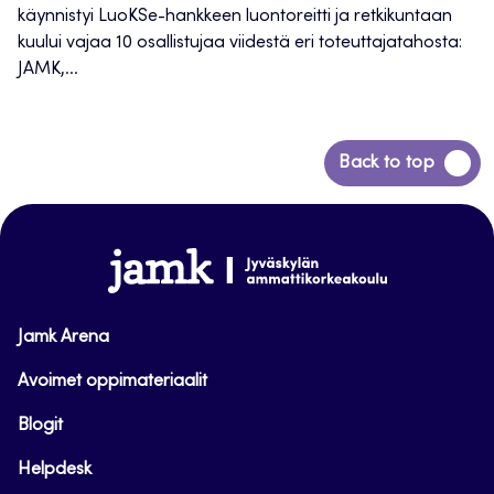
käynnistyi LuoKSe-hankkeen luontoreitti ja retkikuntaan
kuului vajaa 10 osallistujaa viidestä eri toteuttajatahosta:
JAMK,...
Siirry
Back to top
takaisin
sivun
alkuun
www.jamk.fi
Jamk Arena
Avoimet oppimateriaalit
Blogit
Helpdesk