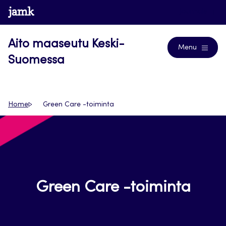
Siirry
www.jamk.fi
Journals
suoraan
sisältöön
Aito maaseutu Keski-
Menu
Suomessa
Home
Green Care -toiminta
Green Care -toiminta