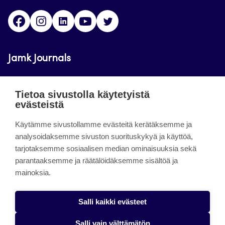
Facebook
Instagram
LinkedIn
Youtube
Twitter
Jamk Journals
Jamkin verkkolehdet ovat julkisia ja maksuttomasti
Tietoa sivustolla käytetyistä
luettavissa. Verkkolehtien tarkoituksena on tukea
evästeistä
opetusta sekä tutkimus-, kehitys- ja
Käytämme sivustollamme evästeitä kerätäksemme ja
innovaatiotoimintaa.
analysoidaksemme sivuston suorituskykyä ja käyttöä,
tarjotaksemme sosiaalisen median ominaisuuksia sekä
About the site
parantaaksemme ja räätälöidäksemme sisältöä ja
mainoksia.
Jamkin verkkolehdet
Saavutettavuusseloste
Salli kaikki evästeet
Tietosuojaseloste
Salli vain välttämätön