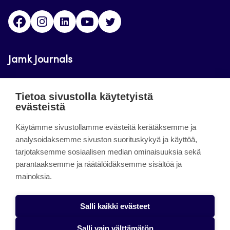
Facebook
Instagram
LinkedIn
Youtube
Twitter
Jamk Journals
Jamkin verkkolehdet ovat julkisia ja maksuttomasti
Tietoa sivustolla käytetyistä
luettavissa. Verkkolehtien tarkoituksena on tukea
evästeistä
opetusta sekä tutkimus-, kehitys- ja
Käytämme sivustollamme evästeitä kerätäksemme ja
innovaatiotoimintaa.
analysoidaksemme sivuston suorituskykyä ja käyttöä,
tarjotaksemme sosiaalisen median ominaisuuksia sekä
About the site
parantaaksemme ja räätälöidäksemme sisältöä ja
mainoksia.
Jamkin verkkolehdet
Saavutettavuusseloste
Salli kaikki evästeet
Tietosuojaseloste
Salli vain välttämätön