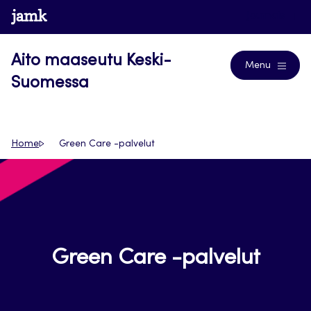
Siirry
www.jamk.fi
Journals
suoraan
sisältöön
Aito maaseutu Keski-
Menu
Suomessa
Home
Green Care -palvelut
Green Care -palvelut