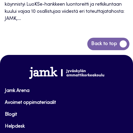
käynnistyi LuoKSe-hankkeen luontoreitti ja retkikuntaan
kuului vajaa 10 osallistujaa viidestä eri toteuttajatahosta:
JAMK,...
Siirry
Back to top
takaisin
sivun
alkuun
www.jamk.fi
Jamk Arena
Avoimet oppimateriaalit
Blogit
Helpdesk