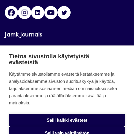
Facebook
Instagram
LinkedIn
Youtube
Twitter
Jamk Journals
Jamkin verkkolehdet ovat julkisia ja maksuttomasti
Tietoa sivustolla käytetyistä
luettavissa. Verkkolehtien tarkoituksena on tukea
evästeistä
opetusta sekä tutkimus-, kehitys- ja
Käytämme sivustollamme evästeitä kerätäksemme ja
innovaatiotoimintaa.
analysoidaksemme sivuston suorituskykyä ja käyttöä,
tarjotaksemme sosiaalisen median ominaisuuksia sekä
About the site
parantaaksemme ja räätälöidäksemme sisältöä ja
mainoksia.
Jamkin verkkolehdet
Saavutettavuusseloste
Salli kaikki evästeet
Tietosuojaseloste
Salli vain välttämätön