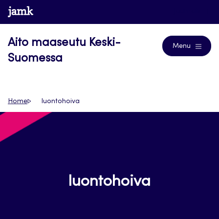
Siirry
www.jamk.fi
Journals
suoraan
sisältöön
Aito maaseutu Keski-
Menu
Suomessa
Home
luontohoiva
luontohoiva