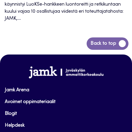
käynnistyi LuoKSe-hankkeen luontoreitti ja retkikuntaan
kuului vajaa 10 osallistujaa viidestä eri toteuttajatahosta:
JAMK,...
Siirry
Back to top
takaisin
sivun
alkuun
www.jamk.fi
Jamk Arena
Avoimet oppimateriaalit
Blogit
Helpdesk