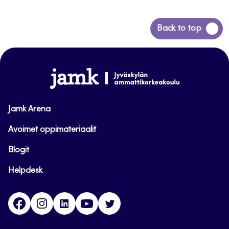
Siirry
Back to top
takaisin
sivun
alkuun
www.jamk.fi
Jamk Arena
Avoimet oppimateriaalit
Blogit
Helpdesk
Facebook
Instagram
LinkedIn
Youtube
Twitter