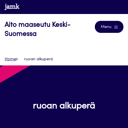
Siirry
www.jamk.fi
Journals
suoraan
sisältöön
Aito maaseutu Keski-
Menu
Suomessa
Home
ruoan alkuperä
ruoan alkuperä