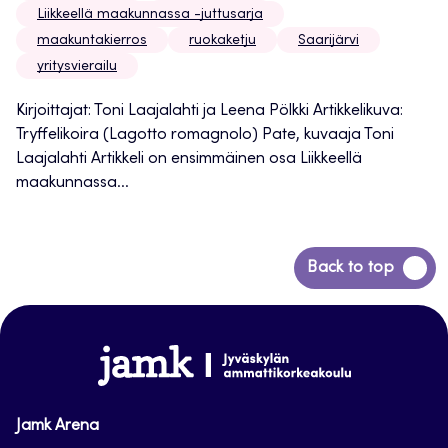
Liikkeellä maakunnassa -juttusarja
maakuntakierros
ruokaketju
Saarijärvi
yritysvierailu
Kirjoittajat: Toni Laajalahti ja Leena Pölkki Artikkelikuva:
Tryffelikoira (Lagotto romagnolo) Pate, kuvaaja Toni
Laajalahti Artikkeli on ensimmäinen osa Liikkeellä
maakunnassa...
Siirry
Back to top
takaisin
sivun
alkuun
www.jamk.fi
Jamk Arena