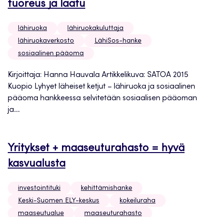
tuoreus ja laatu
lähiruoka
lähiruokakuluttaja
lähiruokaverkosto
LähiSos-hanke
sosiaalinen pääoma
Kirjoittaja: Hanna Hauvala Artikkelikuva: SATOA 2015
Kuopio Lyhyet läheiset ketjut – lähiruoka ja sosiaalinen
pääoma hankkeessa selvitetään sosiaalisen pääoman
ja...
Yritykset + maaseuturahasto = hyvä
kasvualusta
investointituki
kehittämishanke
Keski-Suomen ELY-keskus
kokeiluraha
maaseutualue
maaseuturahasto