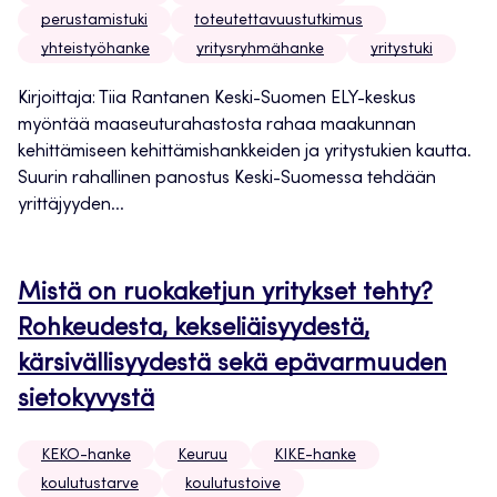
perustamistuki
toteutettavuustutkimus
yhteistyöhanke
yritysryhmähanke
yritystuki
Kirjoittaja: Tiia Rantanen Keski-Suomen ELY-keskus
myöntää maaseuturahastosta rahaa maakunnan
kehittämiseen kehittämishankkeiden ja yritystukien kautta.
Suurin rahallinen panostus Keski-Suomessa tehdään
yrittäjyyden...
Mistä on ruokaketjun yritykset tehty?
Rohkeudesta, kekseliäisyydestä,
kärsivällisyydestä sekä epävarmuuden
sietokyvystä
KEKO-hanke
Keuruu
KIKE-hanke
koulutustarve
koulutustoive