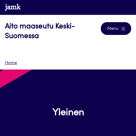
Siirry
www.jamk.fi
Journals
suoraan
sisältöön
Aito maaseutu Keski-
Menu
Suomessa
Home
Yleinen