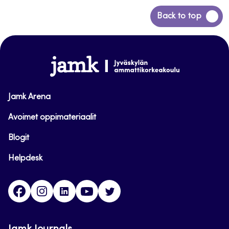
Siirry
Back to top
takaisin
sivun
alkuun
www.jamk.fi
Jamk Arena
Avoimet oppimateriaalit
Blogit
Helpdesk
Facebook
Instagram
LinkedIn
Youtube
Twitter