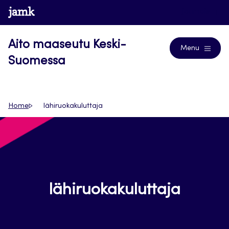
Siirry
www.jamk.fi
Journals
suoraan
sisältöön
Aito maaseutu Keski-
Menu
Suomessa
Home
lähiruokakuluttaja
lähiruokakuluttaja