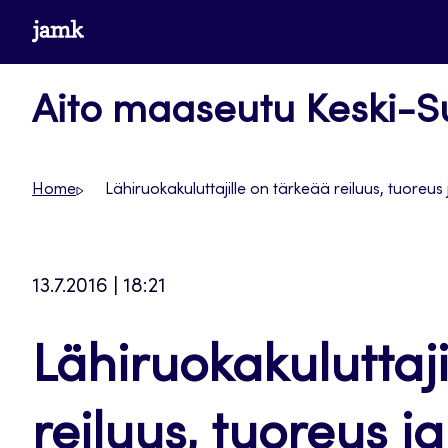
Siirry
www.jamk.fi
suoraan
sisältöön
Aito maaseutu Keski-
Home
Lähiruokakuluttajille on tärkeää reiluus, tuoreus 
13.7.2016 | 18:21
Lähiruokakuluttaji
reiluus, tuoreus ja