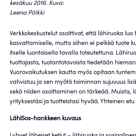
kesäkuu 2016. Kuva:
Leena Pölkki
Verkkokeskustelut osoittivat, että lähiruoka lu
kasvattamiselle, mutta siihen ei pelkkä tuote k
itselle luontaisella tavalla toteutettuna. Lähir
tuottajasta, tuotantotavoista tiedetään hiem
Vuorovaikutuksen kautta myös opitaan tuntema
vahvistuu ja sen myötä toiminnan sujuvuus lis
sekä niiden osoittaminen on tärkeää. Muista, l
yrityksestäsi ja tuotteistasi hyvää. Yhteinen etu
LähiSos-hankkeen kuvaus