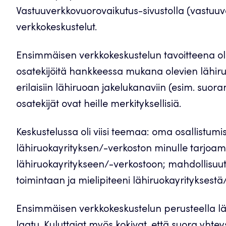
Vastuuverkkovuorovaikutus-sivustolla (vastuuve
verkkokeskustelut.
Ensimmäisen verkkokeskustelun tavoitteena oli 
osatekijöitä hankkeessa mukana olevien lähiruo
erilaisiin lähiruoan jakelukanaviin (esim. suor
osatekijät ovat heille merkityksellisiä.
Keskustelussa oli viisi teemaa: oma osallistum
lähiruokayrityksen/-verkoston minulle tarjoa
lähiruokayritykseen/-verkostoon; mahdollisuut
toimintaan ja mielipiteeni lähiruokayrityksest
Ensimmäisen verkkokeskustelun perusteella lähi