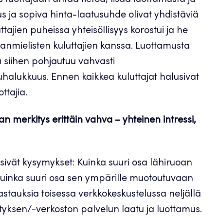
s tuottajaan antaa tietoa, lisää luottamusta ja
us ja sopiva hinta-laatusuhde olivat yhdistäviä
ttajien puheissa yhteisöllisyys korostui ja he
manmielisten kuluttajien kanssa. Luottamusta
 siihen pohjautuu vahvasti
uhalukkuus. Ennen kaikkea kuluttajat halusivat
ttajia.
n merkitys erittäin vahva – yhteinen intressi,
ivät kysymykset: Kuinka suuri osa lähiruoan
 kuinka suuri osa sen ympärille muotoutuvaan
astauksia toisessa verkkokeskustelussa neljällä
ityksen/-verkoston palvelun laatu ja luottamus.