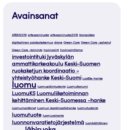
Avainsanat
ARSM2019
artesaaniruoka
artesaaniruoka2019
bisnesidea
digitaalinen asiakaskokemus
drone
Green Care
Green Care -palvelut
Green Care -toiminta
hyvinvointi
hyvinvointiloma
investointituki
Jyväskylän
ammattikorkeakoulu
Keski-Suomen
ruokaketjun koordinaatio -
yhteistyöhanke
Keski-Suomi
LuoKSe-hanke
luomu
luomueläintuotanto
Luomufoorumi
LuomuKS
Luomuliiketoiminnan
kehittäminen Keski-Suomessa -hanke
luomumarkkinat
Luomun koordinaatiohanke
luomutuotanto
luomutuote
luomuvalvonta
luonnonvaratietojärjestelmä
luontolähtöinen