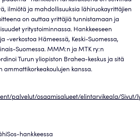
nen pääoma -hankkeen tarkoituksena on selvittää
 ilmiötä ja mahdollisuuksia lähiruokayrittäjien
oitteena on auttaa yrittäjiä tunnistamaan ja
suudet yritystoiminnassa. Hankkeeseen
stä ja -verkostoa Hämeessä, Keski-Suomessa,
rsinais-Suomessa. MMM:n ja MTK ry:n
rdinoi Turun yliopiston Brahea-keskus ja sitä
än ammattikorkeakoulujen kanssa.
ent/palvelut/osaamisalueet/elintarvikeala/Sivut/l
LähiSos-hankkeessa