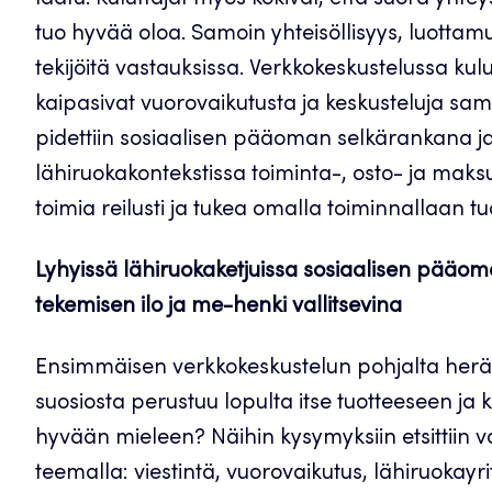
laatu. Kuluttajat myös kokivat, että suora yhtey
tuo hyvää oloa. Samoin yhteisöllisyys, luottam
tekijöitä vastauksissa. Verkkokeskustelussa kulu
kaipasivat vuorovaikutusta ja keskusteluja sa
pidettiin sosiaalisen pääoman selkärankana ja
lähiruokakontekstissa toiminta-, osto- ja maks
toimia reilusti ja tukea omalla toiminnallaan tuo
Lyhyissä lähiruokaketjuissa sosiaalisen pääoma
tekemisen ilo ja me-henki vallitsevina
Ensimmäisen verkkokeskustelun pohjalta heräs
suosiosta perustuu lopulta itse tuotteeseen ja
hyvään mieleen? Näihin kysymyksiin etsittiin v
teemalla: viestintä, vuorovaikutus, lähiruokayr