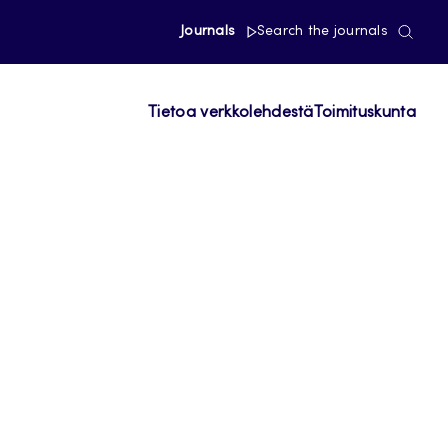
Journals
Search the journals
Tietoa verkkolehdestä
Toimituskunta