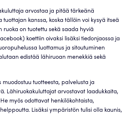
akuluttaja arvostaa ja pitää tärkeänä
tuottajan kanssa, koska tällöin voi kysyä itseä
ten ruoka on tuotettu sekä saada hyviä
acebook) koettiin oivaksi lisäksi tiedonjaossa ja
vuoropuhelussa luottamus ja sitoutuminen
halutaan edistää lähiruoan menekkiä sekä
 muodostuu tuotteesta, palvelusta ja
ä. Lähiruokakuluttajat arvostavat laadukkaita,
a. He myös odottavat henkilökohtaista,
elppoutta. Lisäksi ympäristön tulisi olla kaunis,