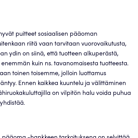
o hyvät puitteet sosiaalisen pääoman
uitenkaan riitä vaan tarvitaan vuorovaikutusta,
uoan ydin on siinä, että tuotteen alkuperästä,
an enemmän kuin ns. tavanomaisesta tuotteesta.
an toinen toisemme, jolloin luottamus
ääntyy. Ennen kaikkea kuuntelu ja välittäminen
ähiruokakuluttajilla on vilpitön halu voida puhua
 yhdistää.