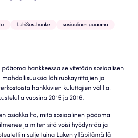
to
LähiSos-hanke
sosiaalinen pääoma
nen pääoma hankkeessa selvitetään sosiaalisen
mahdollisuuksia lähiruokayrittäjien ja
rkostoista hankkivien kuluttajien välillä.
ustelulla vuosina 2015 ja 2016.
ysten asiakkailta, mitä sosiaalinen pääoma
ilmenee ja miten sitä voisi hyödyntää ja
teutettiin suljettuina Luken ylläpitämällä