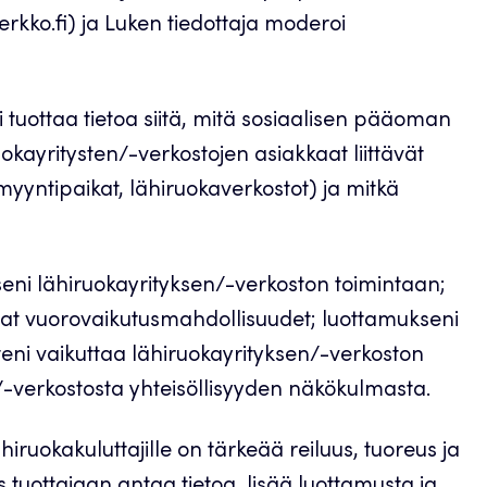
rkko.fi) ja Luken tiedottaja moderoi
tuottaa tietoa siitä, mitä sosiaalisen pääoman
kayritysten/-verkostojen asiakkaat liittävät
amyyntipaikat, lähiruokaverkostot) ja mitkä
iseni lähiruokayrityksen/-verkoston toimintaan;
mat vuorovaikutusmahdollisuudet; luottamukseni
eni vaikuttaa lähiruokayrityksen/-verkoston
ä/-verkostosta yhteisöllisyyden näkökulmasta.
ruokakuluttajille on tärkeää reiluus, tuoreus ja