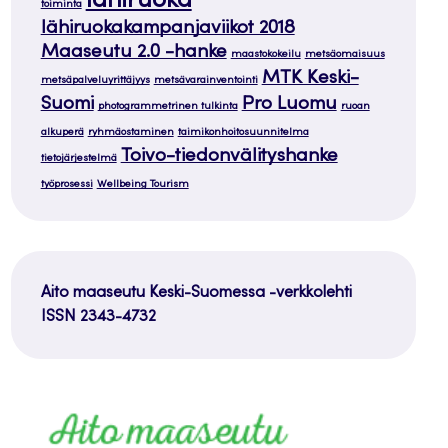
lähiruoka
toiminta
lähiruokakampanjaviikot 2018
Maaseutu 2.0 -hanke
maastokokeilu
metsäomaisuus
MTK Keski-
metsäpalveluyrittäjyys
metsävarainventointi
Suomi
Pro Luomu
photogrammetrinen tulkinta
ruoan
alkuperä
ryhmäostaminen
taimikonhoitosuunnitelma
Toivo-tiedonvälityshanke
tietojärjestelmä
työprosessi
Wellbeing Tourism
Aito maaseutu Keski-Suomessa -verkkolehti
ISSN 2343-4732