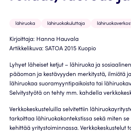
lähiruoka
lähiruokakuluttaja
lähiruokaverkos
Kirjoittaja: Hanna Hauvala
Artikkelikuva: SATOA 2015 Kuopio
Lyhyet läheiset ketjut – lähiruoka ja sosiaali
pääoman ja kestävyyden merkitystä, ilmiötä ja 
lähiruokaa suoramyyntipaikoista tai lähiruokave
Selvitystyötä on tehty mm. kahdella verkkokesk
Verkkokeskusteluilla selvitettiin lähiruokayrit
tarkoittaa lähiruokakontekstissa sekä miten se 
kehittää yritystoiminnassa. Verkkokeskustelut to