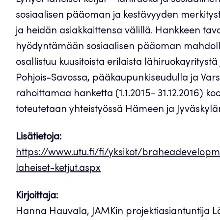
Lyhyet läheiset ketjut – lähiruoka ja sosiaali
sosiaalisen pääoman ja kestävyyden merkitystä,
ja heidän asiakkaittensa välillä. Hankkeen tav
hyödyntämään sosiaalisen pääoman mahdolli
osallistuu kuusitoista erilaista lähiruokayrity
Pohjois-Savossa, pääkaupunkiseudulla ja Va
rahoittamaa hanketta (1.1.2015- 31.12.2016) koo
toteutetaan yhteistyössä Hämeen ja Jyväskyl
Lisätietoja:
https://www.utu.fi/fi/yksikot/braheadevelopm
laheiset-ketjut.aspx
Kirjoittaja:
Hanna Hauvala, JAMKin projektiasiantuntija 