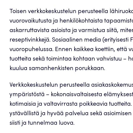
Toisen verkkokeskustelun perusteella lähiruok
vuorovaikutusta ja henkilökohtaista tapaamista 
askarruttavista asioista ja varmistua siitä, mi
reseptivinkkejä. Sosiaalinen media (erityisesti F
vuoropuhelussa. Ennen kaikkea koettiin, että 
tuotteita sekä toimintaa kohtaan vahvistuu – 
kuulua samanhenkisten porukkaan.
Verkkokeskustelun perusteella asiakaskokemus
ympäristöstä – kokonaisvaltaisesta elämyksest
kotimaisia ja valtavirrasta poikkeavia tuotteit
ystävällistä ja hyvää palvelua sekä asioimisen h
siisti ja tunnelmaa luova.