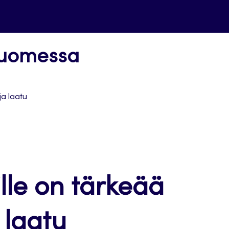
Suomessa
ja laatu
lle on tärkeää
 laatu