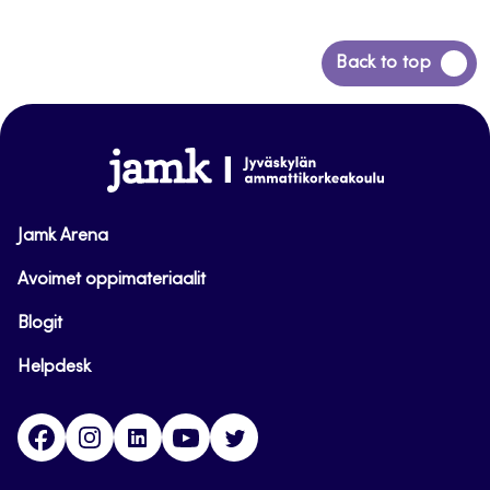
Siirry
Back to top
takaisin
sivun
alkuun
www.jamk.fi
Jamk Arena
Avoimet oppimateriaalit
Blogit
Helpdesk
Facebook
Instagram
LinkedIn
Youtube
Twitter