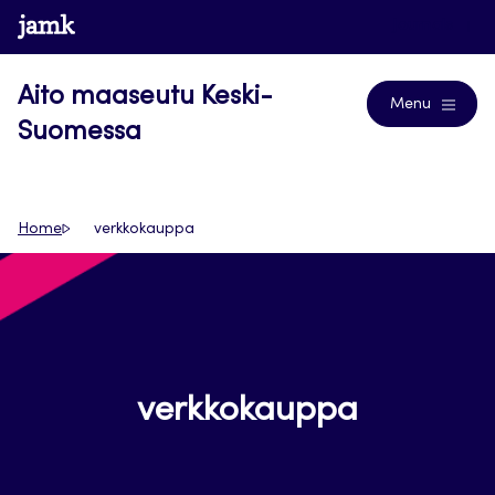
Siirry
www.jamk.fi
Journals
suoraan
sisältöön
Aito maaseutu Keski-
Menu
Suomessa
Home
verkkokauppa
verkkokauppa