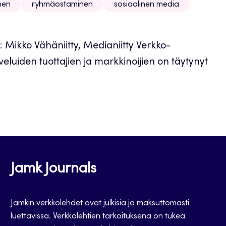
nen
ryhmäostaminen
sosiaalinen media
: Mikko Vähäniitty, Medianiitty Verkko-
eluiden tuottajien ja markkinoijien on täytynyt
Jamk Journals
Jamkin verkkolehdet ovat julkisia ja maksuttomasti
luettavissa. Verkkolehtien tarkoituksena on tukea