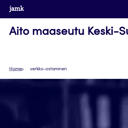
Siirry
www.jamk.fi
suoraan
sisältöön
Aito maaseutu Keski-
Home
verkko-ostaminen