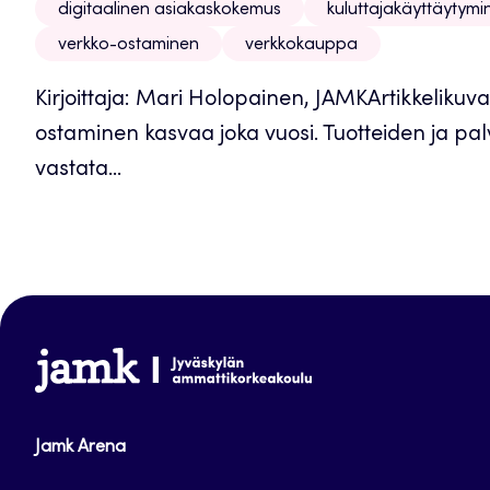
digitaalinen asiakaskokemus
kuluttajakäyttäytymi
verkko-ostaminen
verkkokauppa
Kirjoittaja: Mari Holopainen, JAMKArtikkelikuva
ostaminen kasvaa joka vuosi. Tuotteiden ja palv
vastata...
www.jamk.fi
Jamk Arena