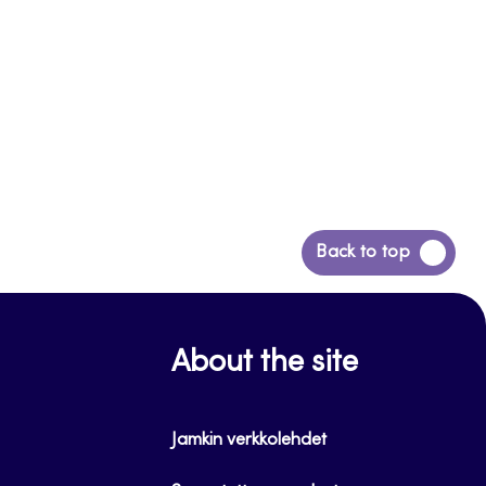
Siirry
Back to top
takaisin
sivun
alkuun
About the site
Jamkin verkkolehdet