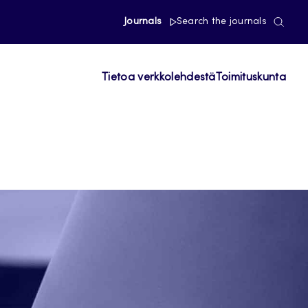
Journals
Search the journals
Tietoa verkkolehdestä
Toimituskunta