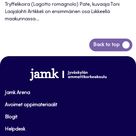
Tryffelikoira (Lagotto romagnolo) Pate, kuvaaja Toni
Laajalahti Artikkeli on ensimmäinen osa Liikkeellä
maakunnassa...
Siirry
Back to top
takaisin
sivun
alkuun
www.jamk.fi
Jamk Arena
Avoimet oppimateriaalit
Blogit
Helpdesk