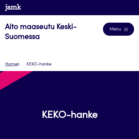
Siirry
www.jamk.fi
Journals
suoraan
sisältöön
Aito maaseutu Keski-
Menu
Suomessa
Home
KEKO-hanke
KEKO-hanke