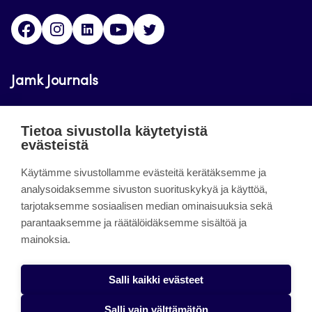
Facebook
Instagram
LinkedIn
Youtube
Twitter
Jamk Journals
Jamkin verkkolehdet ovat julkisia ja maksuttomasti
Tietoa sivustolla käytetyistä
luettavissa. Verkkolehtien tarkoituksena on tukea
evästeistä
opetusta sekä tutkimus-, kehitys- ja
Käytämme sivustollamme evästeitä kerätäksemme ja
innovaatiotoimintaa.
analysoidaksemme sivuston suorituskykyä ja käyttöä,
tarjotaksemme sosiaalisen median ominaisuuksia sekä
About the site
parantaaksemme ja räätälöidäksemme sisältöä ja
mainoksia.
Jamkin verkkolehdet
Saavutettavuusseloste
Salli kaikki evästeet
Tietosuojaseloste
Salli vain välttämätön