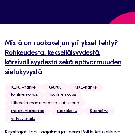
Mistä on ruokaketjun yritykset tehty?
Rohkeudesta, kekseliäisyydestä,
kärsivällisyydestä sekä epävarmuuden
sietokyvystä
KEKO-hanke
Keuruu
KIKE-hanke
koulutustarve
koulutustoive
Liikkeellä maakunnassa -juttusarja
maakuntakierros
ruokaketju
Saarijärvi
yritysvierailu
Kirjoittajat: Toni Laajalahti ja Leena Pölkki Artikkelikuva: