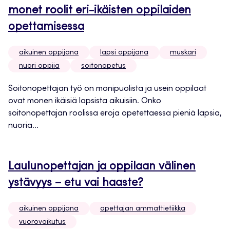
monet roolit eri-ikäisten oppilaiden
opettamisessa
aikuinen oppijana
lapsi oppijana
muskari
nuori oppija
soitonopetus
Soitonopettajan työ on monipuolista ja usein oppilaat
ovat monen ikäisiä lapsista aikuisiin. Onko
soitonopettajan roolissa eroja opetettaessa pieniä lapsia,
nuoria...
Laulunopettajan ja oppilaan välinen
ystävyys – etu vai haaste?
aikuinen oppijana
opettajan ammattietiikka
vuorovaikutus