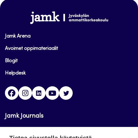
sivun
alkuun
www.jamk.fi
Jamk Arena
Avoimet oppimateriaalit
Blogit
Helpdesk
Facebook
Instagram
LinkedIn
Youtube
Twitter
Jamk Journals
Jamkin verkkolehdet ovat julkisia ja maksuttomasti