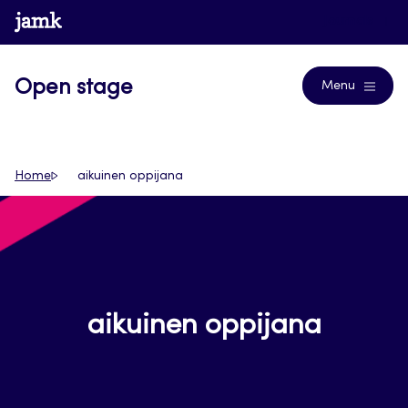
Siirry
www.jamk.fi
Journals
suoraan
sisältöön
Open stage
Menu
Home
aikuinen oppijana
aikuinen oppijana