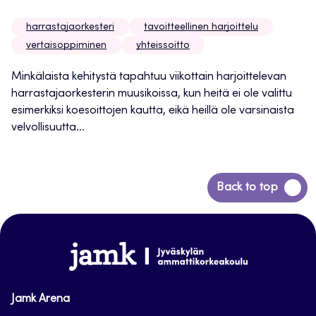
harrastajaorkesteri
tavoitteellinen harjoittelu
vertaisoppiminen
yhteissoitto
Minkälaista kehitystä tapahtuu viikottain harjoittelevan
harrastajaorkesterin muusikoissa, kun heitä ei ole valittu
esimerkiksi koesoittojen kautta, eikä heillä ole varsinaista
velvollisuutta...
Siirry
Back to top
takaisin
sivun
alkuun
www.jamk.fi
Jamk Arena