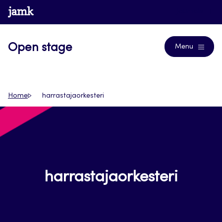
Siirry
www.jamk.fi
Journals
suoraan
sisältöön
Open stage
Menu
Home
harrastajaorkesteri
harrastajaorkesteri