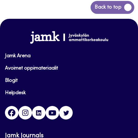
Siirry
Back to top
takaisin
sivun
alkuun
www.jamk.fi
Jamk Arena
Avoimet oppimateriaalit
Blogit
Helpdesk
Facebook
Instagram
LinkedIn
Youtube
Twitter
Jamk Journals