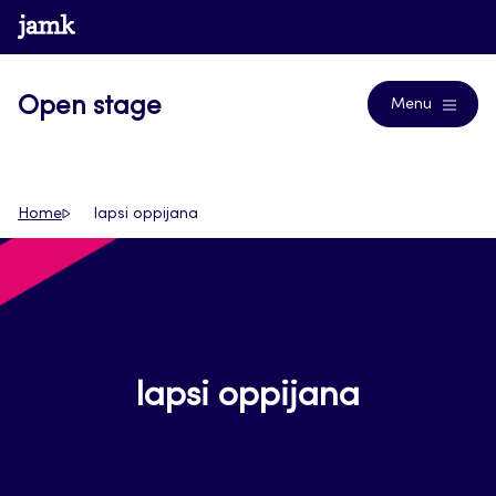
Siirry
www.jamk.fi
Journals
suoraan
sisältöön
Open stage
Menu
Home
lapsi oppijana
lapsi oppijana