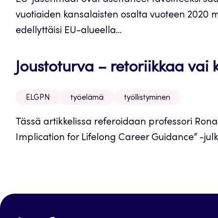
EU-jäsenmaat ovat asettaneet tavoitteeksi saa
vuotiaiden kansalaisten osalta vuoteen 2020
edellyttäisi EU-alueella...
Joustoturva – retoriikkaa vai
ELGPN
työelämä
työllistyminen
Tässä artikkelissa referoidaan professori Ronal
Implication for Lifelong Career Guidance” -julkai