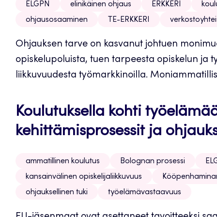
ELGPN
elinikäinen ohjaus
ERKKERI
koul
ohjausosaaminen
TE-ERKKERI
verkostoyhtei
Ohjauksen tarve on kasvanut johtuen monimuotoi
opiskelupoluista, tuen tarpeesta opiskelun ja t
liikkuvuudesta työmarkkinoilla. Moniammatillis
Koulutuksella kohti työelämä
kehittämisprosessit ja ohjau
ammatillinen koulutus
Bolognan prosessi
EL
kansainvälinen opiskelijaliikkuvuus
Kööpenhaminan
ohjauksellinen tuki
työelämävastaavuus