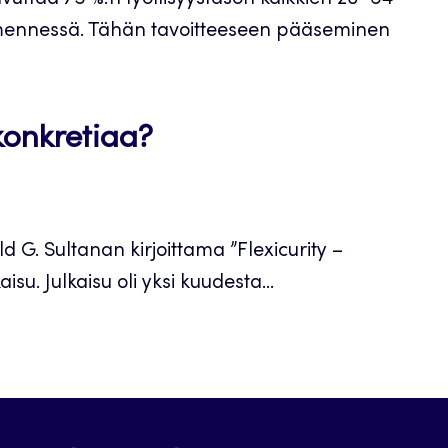
vuttaa 75 %:n työllisyystason kaikkien 20–64-
 mennessä. Tähän tavoitteeseen pääseminen
 konkretiaa?
d G. Sultanan kirjoittama ”Flexicurity –
su. Julkaisu oli yksi kuudesta...