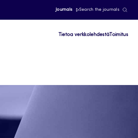
Journals
Search the journals
Tietoa verkkolehdestä
Toimitus