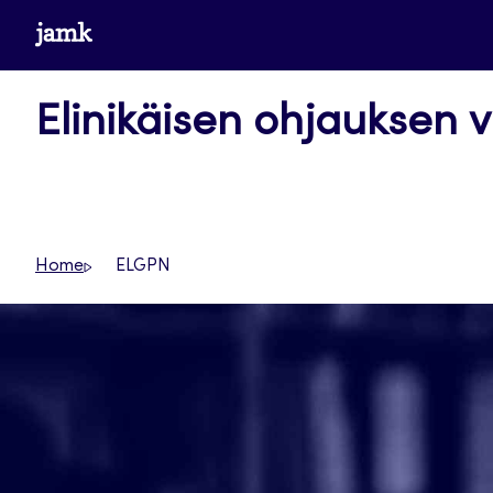
Siirry
www.jamk.fi
suoraan
sisältöön
Elinikäisen ohjauksen v
Home
ELGPN