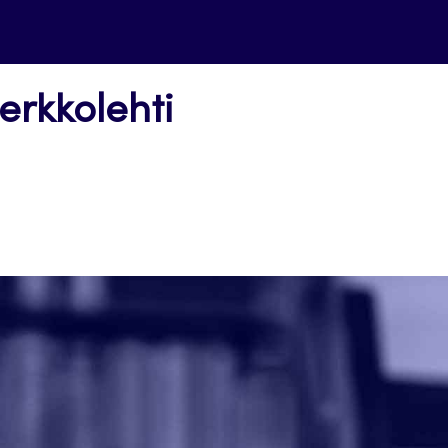
erkkolehti