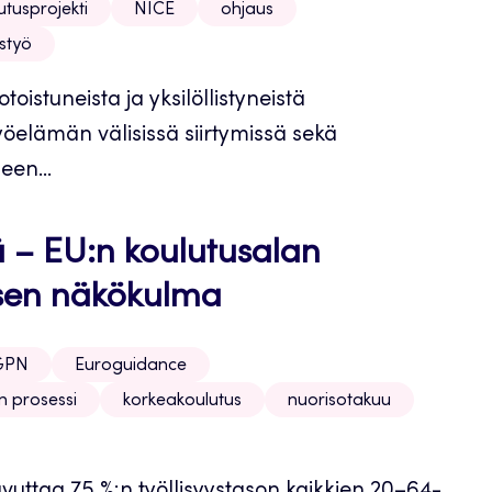
utusprojekti
NICE
ohjaus
styö
stuneista ja yksilöllistyneistä
yöelämän välisissä siirtymissä sekä
een...
ä – EU:n koulutusalan
ksen näkökulma
GPN
Euroguidance
 prosessi
korkeakoulutus
nuorisotakuu