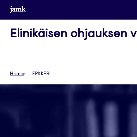
Siirry
www.jamk.fi
suoraan
sisältöön
Elinikäisen ohjauksen v
Home
ERKKERI