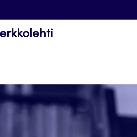
erkkolehti