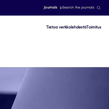
Journals
Search the journals
Tietoa verkkolehdestä
Toimitus