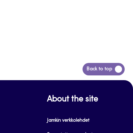
Siirry
Back to top
takaisin
sivun
alkuun
About the site
Jamkin verkkolehdet