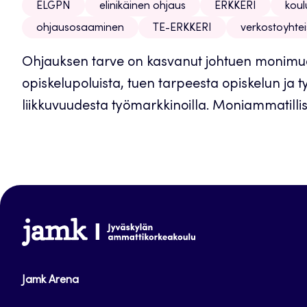
ELGPN
elinikäinen ohjaus
ERKKERI
koul
ohjausosaaminen
TE-ERKKERI
verkostoyhtei
Ohjauksen tarve on kasvanut johtuen monimuotoi
opiskelupoluista, tuen tarpeesta opiskelun ja t
liikkuvuudesta työmarkkinoilla. Moniammatillis
www.jamk.fi
Jamk Arena