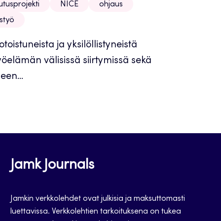
utusprojekti
NICE
ohjaus
styö
stuneista ja yksilöllistyneistä
yöelämän välisissä siirtymissä sekä
een...
Jamk Journals
Jamkin verkkolehdet ovat julkisia ja maksuttomasti
luettavissa. Verkkolehtien tarkoituksena on tukea