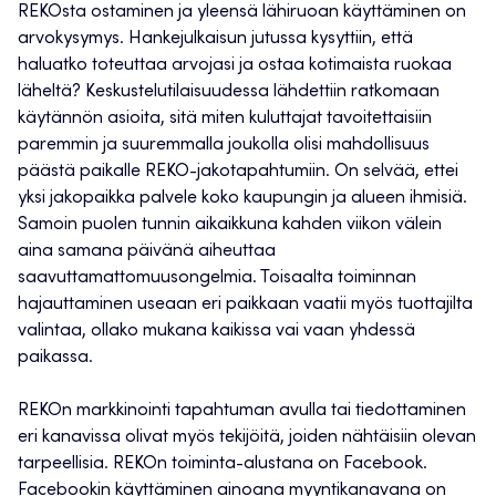
REKOsta ostaminen ja yleensä lähiruoan käyttäminen on
arvokysymys. Hankejulkaisun jutussa kysyttiin, että
haluatko toteuttaa arvojasi ja ostaa kotimaista ruokaa
läheltä? Keskustelutilaisuudessa lähdettiin ratkomaan
käytännön asioita, sitä miten kuluttajat tavoitettaisiin
paremmin ja suuremmalla joukolla olisi mahdollisuus
päästä paikalle REKO-jakotapahtumiin. On selvää, ettei
yksi jakopaikka palvele koko kaupungin ja alueen ihmisiä.
Samoin puolen tunnin aikaikkuna kahden viikon välein
aina samana päivänä aiheuttaa
saavuttamattomuusongelmia. Toisaalta toiminnan
hajauttaminen useaan eri paikkaan vaatii myös tuottajilta
valintaa, ollako mukana kaikissa vai vaan yhdessä
paikassa.
REKOn markkinointi tapahtuman avulla tai tiedottaminen
eri kanavissa olivat myös tekijöitä, joiden nähtäisiin olevan
tarpeellisia. REKOn toiminta-alustana on Facebook.
Facebookin käyttäminen ainoana myyntikanavana on