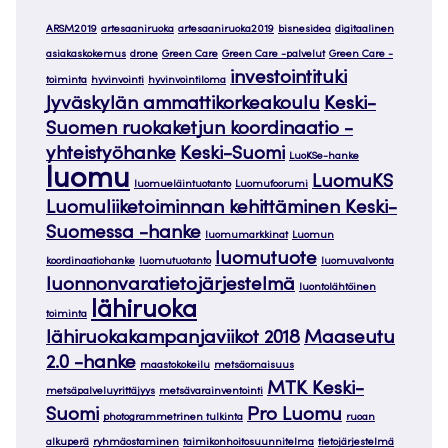
ARSM2019
artesaaniruoka
artesaaniruoka2019
bisnesidea
digitaalinen
asiakaskokemus
drone
Green Care
Green Care -palvelut
Green Care -
investointituki
toiminta
hyvinvointi
hyvinvointiloma
Jyväskylän ammattikorkeakoulu
Keski-
Suomen ruokaketjun koordinaatio -
yhteistyöhanke
Keski-Suomi
LuoKSe-hanke
luomu
LuomuKS
luomueläintuotanto
Luomufoorumi
Luomuliiketoiminnan kehittäminen Keski-
Suomessa -hanke
luomumarkkinat
Luomun
luomutuote
koordinaatiohanke
luomutuotanto
luomuvalvonta
luonnonvaratietojärjestelmä
luontolähtöinen
lähiruoka
toiminta
lähiruokakampanjaviikot 2018
Maaseutu
2.0 -hanke
maastokokeilu
metsäomaisuus
MTK Keski-
metsäpalveluyrittäjyys
metsävarainventointi
Suomi
Pro Luomu
photogrammetrinen tulkinta
ruoan
alkuperä
ryhmäostaminen
taimikonhoitosuunnitelma
tietojärjestelmä