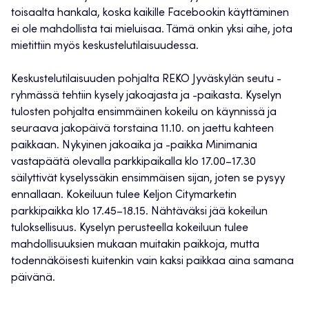
toisaalta hankala, koska kaikille Facebookin käyttäminen
ei ole mahdollista tai mieluisaa. Tämä onkin yksi aihe, jota
mietittiin myös keskustelutilaisuudessa.
Keskustelutilaisuuden pohjalta REKO Jyväskylän seutu -
ryhmässä tehtiin kysely jakoajasta ja -paikasta. Kyselyn
tulosten pohjalta ensimmäinen kokeilu on käynnissä ja
seuraava jakopäivä torstaina 11.10. on jaettu kahteen
paikkaan. Nykyinen jakoaika ja -paikka Minimania
vastapäätä olevalla parkkipaikalla klo 17.00–17.30
säilyttivät kyselyssäkin ensimmäisen sijan, joten se pysyy
ennallaan. Kokeiluun tulee Keljon Citymarketin
parkkipaikka klo 17.45–18.15. Nähtäväksi jää kokeilun
tuloksellisuus. Kyselyn perusteella kokeiluun tulee
mahdollisuuksien mukaan muitakin paikkoja, mutta
todennäköisesti kuitenkin vain kaksi paikkaa aina samana
päivänä.