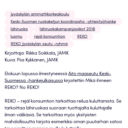
Jyväskylän ammattikorkeakoulu
Keski-Suomen ruokaketjun koordinaatio -yhteistyöhanke
lähiruoka
lähiruokakampanjaviikot 2018
luomu
rejäl konsumtion
REKO
REKO Jyväskylän seutu -ryhmä
Kirjoittaja: Riikka Soikkala, JAMK
Kuva: Piia Kykkänen, JAMK
Elokuun lopussa ilmestyneessä
Aito maaseutu Keski-
Suomessa -hankejulkaisussa
kirjoitettiin Mikä ihmeen
REKO? No REKO!
REKO – rejäl konsumtion tarkoittaa reilua kuluttamista. Se
tarkoittaa lähiruokaa suoraan tuottajalta kuluttajalle
ilman välikäsiä. Se tarkoittaa myös yksityisten
mahdollisuutta tarjota esimerkiksi oman puutarhan satoa