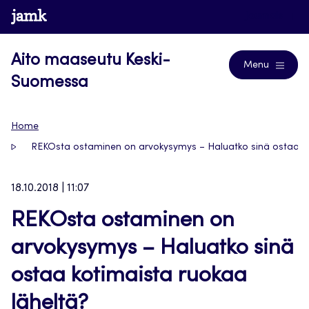
Siirry
www.jamk.fi
Journals
suoraan
sisältöön
Aito maaseutu Keski-
Menu
Suomessa
Home
REKOsta ostaminen on arvokysymys – Haluatko sinä ostaa ko
18.10.2018 | 11:07
REKOsta ostaminen on
arvokysymys – Haluatko sinä
ostaa kotimaista ruokaa
läheltä?