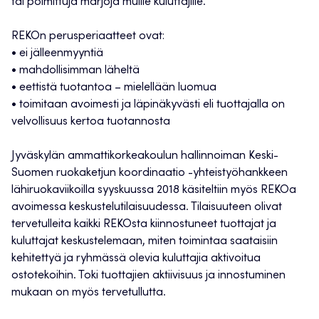
tai poimittuja marjoja muille kuluttajille.
REKOn perusperiaatteet ovat:
• ei jälleenmyyntiä
• mahdollisimman läheltä
• eettistä tuotantoa – mielellään luomua
• toimitaan avoimesti ja läpinäkyvästi eli tuottajalla on
velvollisuus kertoa tuotannosta
Jyväskylän ammattikorkeakoulun hallinnoiman Keski-
Suomen ruokaketjun koordinaatio -yhteistyöhankkeen
lähiruokaviikoilla syyskuussa 2018 käsiteltiin myös REKOa
avoimessa keskustelutilaisuudessa. Tilaisuuteen olivat
tervetulleita kaikki REKOsta kiinnostuneet tuottajat ja
kuluttajat keskustelemaan, miten toimintaa saataisiin
kehitettyä ja ryhmässä olevia kuluttajia aktivoitua
ostotekoihin. Toki tuottajien aktiivisuus ja innostuminen
mukaan on myös tervetullutta.