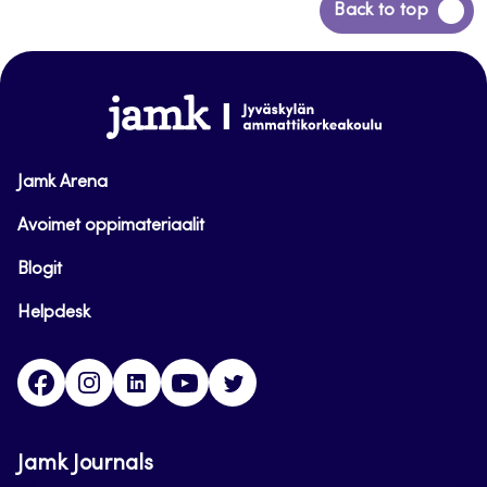
Siirry
Back to top
takaisin
sivun
alkuun
www.jamk.fi
Jamk Arena
Avoimet oppimateriaalit
Blogit
Helpdesk
Facebook
Instagram
LinkedIn
Youtube
Twitter
Jamk Journals