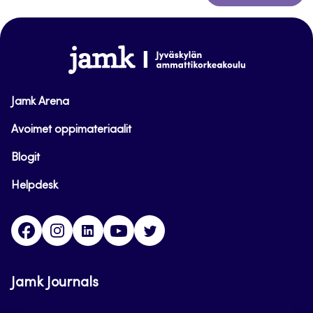
to
top
www.jamk.fi
Jamk Arena
Avoimet oppimateriaalit
Blogit
Helpdesk
Facebook
Instagram
LinkedIn
Youtube
Twitter
Jamk Journals