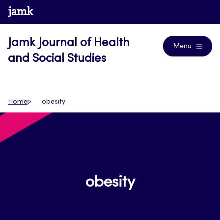
Skip
www.jamk.fi
Journals
to
content
Jamk Journal of Health
Menu
and Social Studies
Home
obesity
obesity