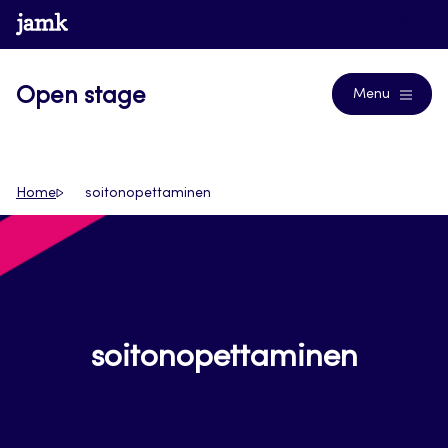
Siirry
www.jamk.fi
Journals
suoraan
sisältöön
Open stage
Menu
Home
soitonopettaminen
soitonopettaminen