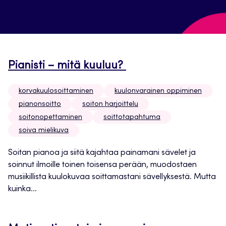
Pianisti – mitä kuuluu?
korvakuulosoittaminen
kuulonvarainen oppiminen
pianonsoitto
soiton harjoittelu
soitonopettaminen
soittotapahtuma
soiva mielikuva
Soitan pianoa ja siitä kajahtaa painamani sävelet ja
soinnut ilmoille toinen toisensa perään, muodostaen
musiikillista kuulokuvaa soittamastani sävellyksestä. Mutta
kuinka...