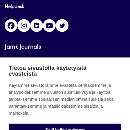
Helpdesk
Facebook
Instagram
LinkedIn
Youtube
Twitter
Jamk Journals
Jamkin verkkolehdet ovat julkisia ja maksuttomasti
Tietoa sivustolla käytetyistä
luettavissa. Verkkolehtien tarkoituksena on tukea
evästeistä
opetusta sekä tutkimus-, kehitys- ja
Käytämme sivustollamme evästeitä kerätäksemme ja
innovaatiotoimintaa.
analysoidaksemme sivuston suorituskykyä ja käyttöä,
tarjotaksemme sosiaalisen median ominaisuuksia sekä
About the site
parantaaksemme ja räätälöidäksemme sisältöä ja
mainoksia.
Jamkin verkkolehdet
Saavutettavuusseloste
Salli kaikki evästeet