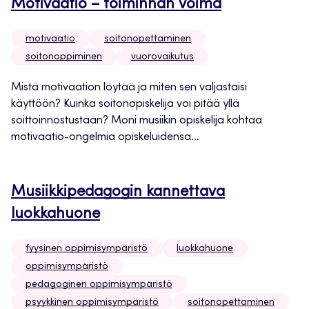
Motivaatio – toiminnan voima
motivaatio
soitonopettaminen
soitonoppiminen
vuorovaikutus
Mistä motivaation löytää ja miten sen valjastaisi
käyttöön? Kuinka soitonopiskelija voi pitää yllä
soittoinnostustaan? Moni musiikin opiskelija kohtaa
motivaatio-ongelmia opiskeluidensa...
Musiikkipedagogin kannettava
luokkahuone
fyysinen oppimisympäristö
luokkahuone
oppimisympäristö
pedagoginen oppimisympäristö
psyykkinen oppimisympäristö
soitonopettaminen