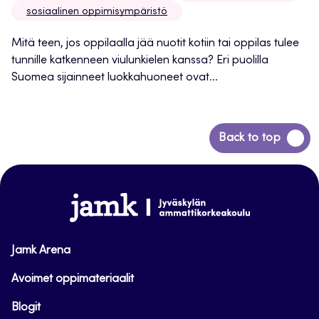
sosiaalinen oppimisympäristö
Mitä teen, jos oppilaalla jää nuotit kotiin tai oppilas tulee
tunnille katkenneen viulunkielen kanssa? Eri puolilla
Suomea sijainneet luokkahuoneet ovat...
Siirry
Back to top
takaisin
sivun
alkuun
www.jamk.fi
Jamk Arena
Avoimet oppimateriaalit
Blogit