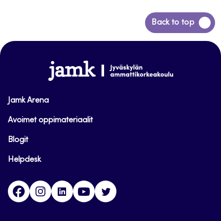
Siirry
Back to top
takaisin
sivun
alkuun
www.jamk.fi
Jamk Arena
Avoimet oppimateriaalit
Blogit
Helpdesk
Facebook
Instagram
LinkedIn
Youtube
Twitter