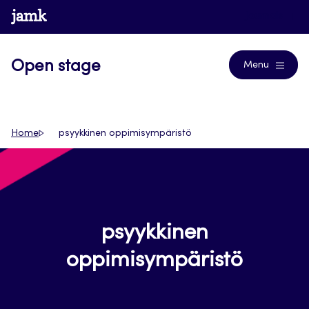
Siirry
www.jamk.fi
Journals
suoraan
sisältöön
Open stage
Menu
Home
psyykkinen oppimisympäristö
psyykkinen
oppimisympäristö