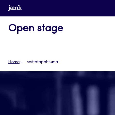
Siirry
www.jamk.fi
suoraan
sisältöön
Open stage
Home
soittotapahtuma