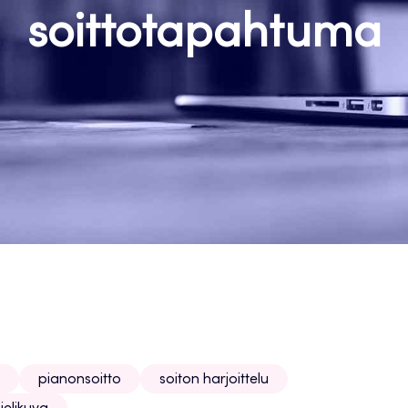
soittotapahtuma
pianonsoitto
soiton harjoittelu