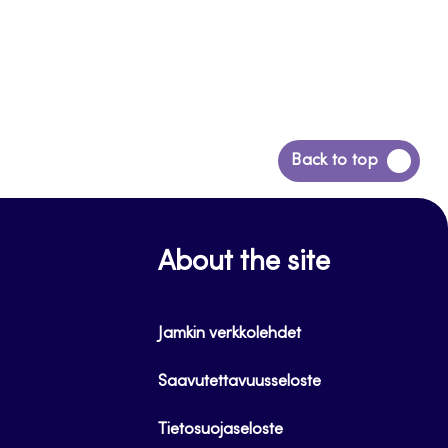
Siirry
Back to top
takaisin
sivun
alkuun
About the site
Jamkin verkkolehdet
Saavutettavuusseloste
Tietosuojaseloste