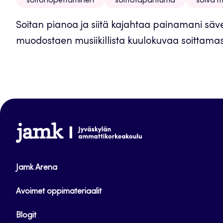
soitonopettaminen
soittotapahtuma
soiva m
Soitan pianoa ja siitä kajahtaa painamani sävel
muodostaen musiikillista kuulokuvaa soittamast
www.jamk.fi
Jamk Arena
Avoimet oppimateriaalit
Blogit