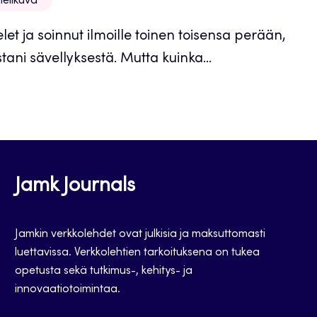
ielikuva
et ja soinnut ilmoille toinen toisensa perään,
ani sävellyksestä. Mutta kuinka...
Jamk Journals
Jamkin verkkolehdet ovat julkisia ja maksuttomasti
luettavissa. Verkkolehtien tarkoituksena on tukea
opetusta sekä tutkimus-, kehitys- ja
innovaatiotoimintaa.