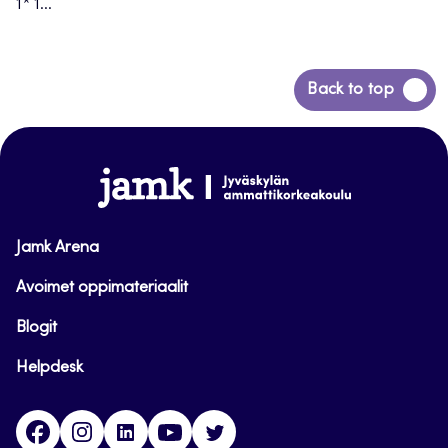
1* 1...
Back
Back to top
to
top
www.jamk.fi
Jamk Arena
Avoimet oppimateriaalit
Blogit
Helpdesk
Facebook
Instagram
LinkedIn
Youtube
Twitter