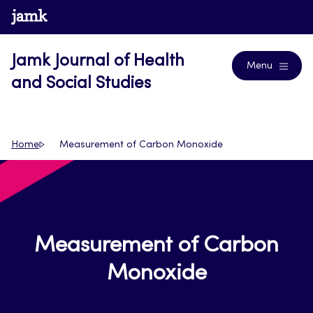
Skip
www.jamk.fi
Journals
to
content
Jamk Journal of Health
Menu
and Social Studies
Home
Measurement of Carbon Monoxide
Measurement of Carbon
Monoxide