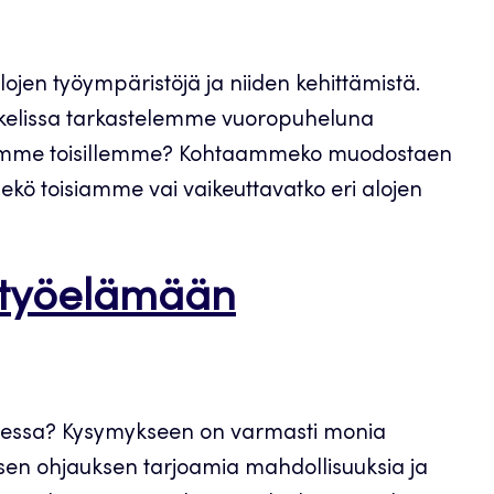
jen työympäristöjä ja niiden kehittämistä.
kkelissa tarkastelemme vuoropuheluna
puhumme toisillemme? Kohtaammeko muodostaen
ö toisiamme vai vaikeuttavatko eri alojen
 työelämään
Suomessa? Kysymykseen on varmasti monia
taisen ohjauksen tarjoamia mahdollisuuksia ja