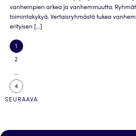
vanhempien arkea ja vanhemmuutta. Ryhmätoim
toimintakykyä. Vertaisryhmästä tukea vanhem
erityisen […]
1
2
…
Artikkelien
4
sivutus
SEURAAVA