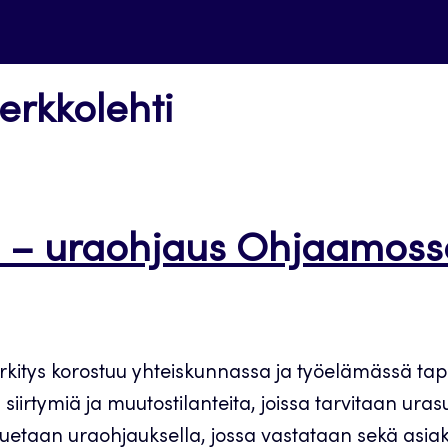
erkkolehti
n! – uraohjaus Ohjaamoss
merkitys korostuu yhteiskunnassa ja työelämässä 
iirtymiä ja muutostilanteita, joissa tarvitaan ura
 tuetaan uraohjauksella, jossa vastataan sekä as