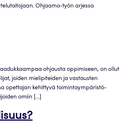
ttelutaitojaan. Ohjaamo-työn arjessa
ä laadukkaampaa ohjausta oppimiseen, on ollut
jat, joiden mielipiteiden ja vastausten
ana opettajan kehittyvä toimintaympäristö-
joiden omiin […]
isuus?