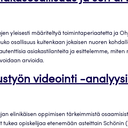
n yleisesti määriteltyä toimintaperiaatetta ja Ohj
ko osallisuus kuitenkaan jokaisen nuoren kohdall
enttisia asiakastilanteita ja esittelemme, miten 
 voidaan arvioida.
työn videointi -analyys
jan elinikäisen oppimisen tärkeimmistä osaamisista
t tukea opiskelijaa etenemään asteittain Schönin (19