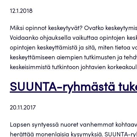
12.1.2018
Miksi opinnot keskeytyvät? Ovatko keskeytymise
Voidaanko ohjauksella vaikuttaa opintojen kes
opintojen keskeyttämistä ja sitä, miten tietoa
keskeyttämiseen aiempien tutkimusten ja tehdy
keskeisimmistä tutkintoon johtavien korkeakoul
SUUNTA-ryhmästä tukea
20.11.2017
Lapsen syntyessä nuoret vanhemmat kohtaavat e
herättää monenlaisia kysymyksiä. SUUNTA-ryh