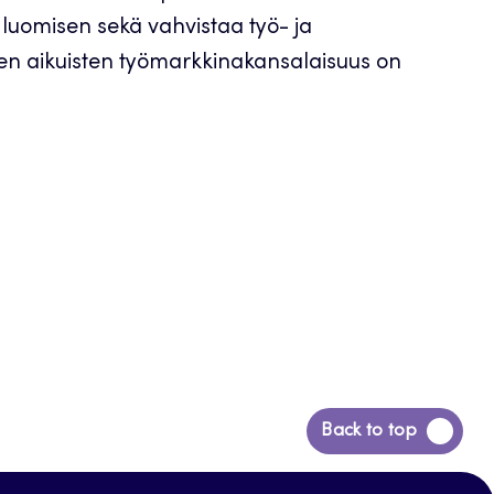
uomisen sekä vahvistaa työ- ja
n aikuisten työmarkkinakansalaisuus on
Siirry
Back to top
takaisin
sivun