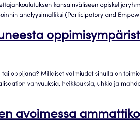
ttajankoulutuksen kansainväliseen opiskelijaryh
innin analyysimalliksi (Participatory and Empow
tuneesta oppimisympäris
a tai oppijana? Millaiset valmiudet sinulla on toim
talisaation vahvuuksia, heikkouksia, uhkia ja mahdo
en avoimessa ammattikor