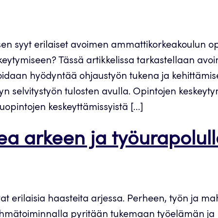
n syyt erilaiset avoimen ammattikorkeakoulun opiske
keytymiseen? Tässä artikkelissa tarkastellaan av
 voidaan hyödyntää ohjaustyön tukena ja kehittämis
n selvitystyön tulosten avulla. Opintojen keskeyty
uopintojen keskeyttämissyistä […]
 arkeen ja työurapolull
rilaisia haasteita arjessa. Perheen, työn ja mah
mätoiminnalla pyritään tukemaan työelämän ja ko