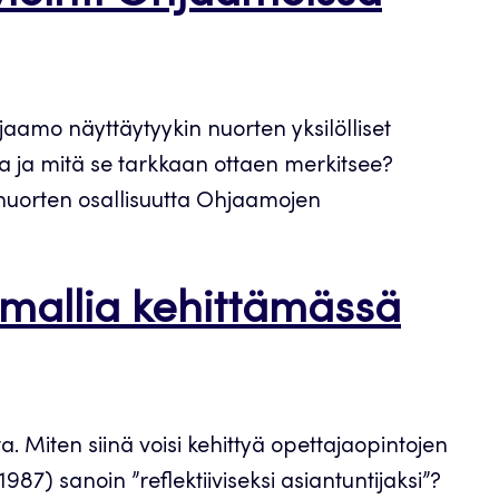
aamo näyttäytyykin nuorten yksilölliset
a ja mitä se tarkkaan ottaen merkitsee?
nuorten osallisuutta Ohjaamojen
imallia kehittämässä
. Miten siinä voisi kehittyä opettajaopintojen
87) sanoin ”reflektiiviseksi asiantuntijaksi”?