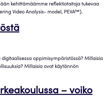
mään kehittämäämme reflektiotaitoja tukevaa
ering Video Analysis- model, PEVA™).
töstä
ia digitaalisessa oppimisympäristössä? Millaisia
llisuuksia? Millaisia ovat käytännön
keakoulussa – voiko