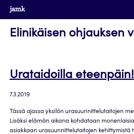
Siirry
www.jamk.fi
suoraan
sisältöön
Elinikäisen ohjauksen v
Urataidoilla eteenpäi
7.3.2019
Tässä ajassa yksilön urasuunnittelutaitojen 
Lisäksi elämän aikana kohdataan monenlaisia s
asiakkaan urasuunnittelutaitojen kehittymistä