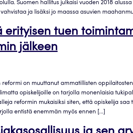
ulla. Suomen hallitus julkaisi vuoden 2018 aluss
ahvistaa ja lisäksi jo maassa asuvien maahanmuut
 erityisen tuen toiminta
min jälkeen
reformi on muuttanut ammatillisten oppilaitosten
matta opiskelijoille on tarjolla monenlaisia tukip
lleja reformin mukaisiksi siten, että opiskelija sa
arjolla entistä enemmän myös ennen […]
iakasosallisuus ja sen ar