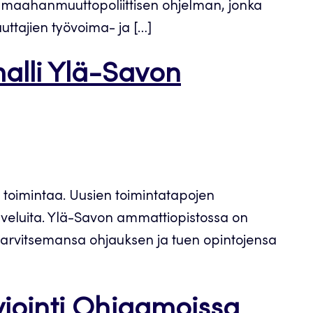
a maahanmuuttopoliittisen ohjelman, jonka
tajien työvoima- ja […]
malli Ylä-Savon
 toimintaa. Uusien toimintatapojen
alveluita. Ylä-Savon ammattiopistossa on
a tarvitsemansa ohjauksen ja tuen opintojensa
viointi Ohjaamoissa