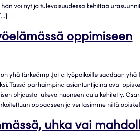
hän voi nyt ja tulevaisuudessa kehittää urasuunni
[…]
työelämässä oppimiseen
 on yhä tärkeämpi.Jotta työpaikoille saadaan yh
ksi. Tässä parhaimpina asiantuntijoina ovat opiskeli
imisen ohjausta tukeva huoneentaulu kehitetty. Os
rkoitettuun oppaaseen ja vertasimme niitä opiskeli
hmässä, uhka vai mahdoll