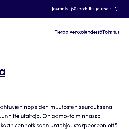
Journals
Search the journals
Tietoa verkkolehdestä
Toimitus
a
tapahtuvien nopeiden muutosten seurauksena.
suunnittelutaitoja. Ohjaamo-toiminnassa
iakkaan senhetkiseen uraohjaustarpeeseen että