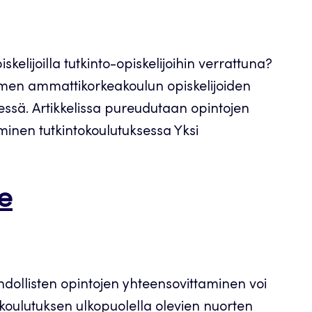
lijoilla tutkinto-opiskelijoihin verrattuna?
oimen ammattikorkeakoulun opiskelijoiden
essä. Artikkelissa pureudutaan opintojen
minen tutkintokoulutuksessa Yksi
e
dollisten opintojen yhteensovittaminen voi
ulutuksen ulkopuolella olevien nuorten