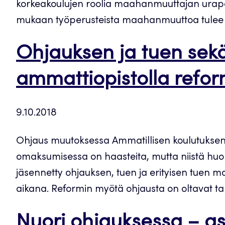
korkeakoulujen roolia maahanmuuttajan urapol
mukaan työperusteista maahanmuuttoa tulee v
Ohjauksen ja tuen sekä
ammattiopistolla refor
9.10.2018
Ohjaus muutoksessa Ammatillisen koulutuksen 
omaksumisessa on haasteita, mutta niistä huoli
jäsennetty ohjauksen, tuen ja erityisen tuen ma
aikana. Reformin myötä ohjausta on oltavat t
Nuori ohjauksessa – as