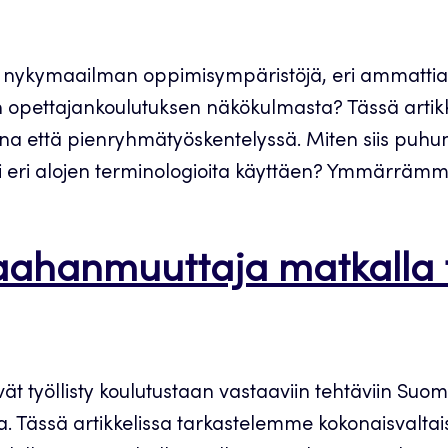
a nykymaailman oppimisympäristöjä, eri ammattialo
an opettajankoulutuksen näkökulmasta? Tässä arti
sana että pienryhmätyöskentelyssä. Miten siis 
ri alojen terminologioita käyttäen? Ymmärrämmek
maahanmuuttaja matkalla
vät työllisty koulutustaan vastaaviin tehtäviin 
oilla. Tässä artikkelissa tarkastelemme kokonaisval