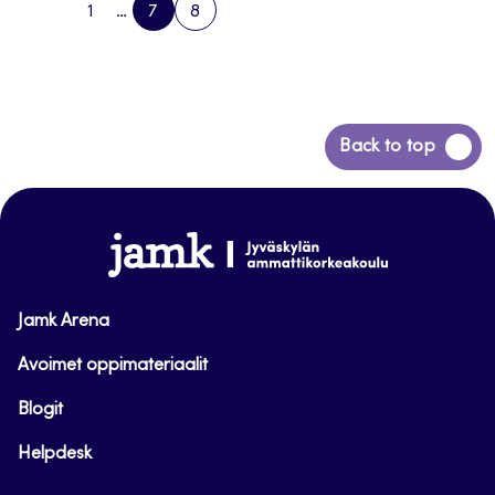
1
…
7
8
PREVIOUS
PAGE
PAGE
PAGE
NEXT
PAGE
PAGE
Back
Back to top
to
top
www.jamk.fi
Jamk Arena
Avoimet oppimateriaalit
Blogit
Helpdesk