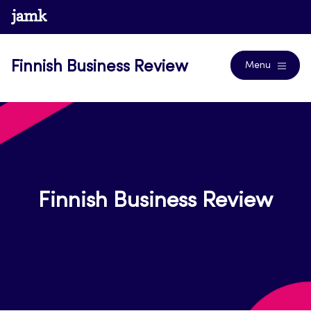
Skip
www.jamk.fi
Journals
to
content
Finnish Business Review
Menu
Finnish Business Review